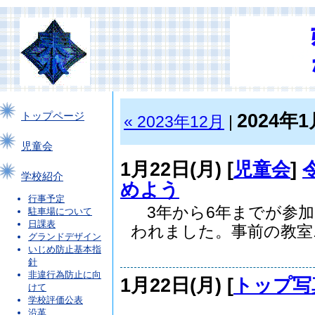
2024年1
トップページ
« 2023年12月
|
児童会
1月22日(月) [
児童会
]
学校紹介
めよう
行事予定
3年から6年までが参加
駐車場について
日課表
われました。事前の教室..
グランドデザイン
いじめ防止基本指
針
非違行為防止に向
1月22日(月) [
トップ写
けて
学校評価公表
沿革