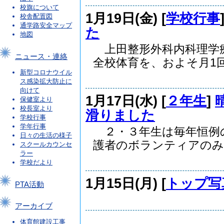
校旗について
1月19日(金) [
学校行事
校舎配置図
通学路安全マップ
た
地図
上田整形外科内科理学
ニュース・連絡
全校体育を、およそ月1回.
新型コロナウイル
ス感染拡大防止に
向けて
1月17日(水) [
２年生
]
保健室より
校長室より
滑りました
学校行事
学年行事
２・３年生は毎年恒例
日々の生活の様子
護者のボランティアのみな
スクールカウンセ
ラー
学校だより
1月15日(月) [
トップ写
PTA活動
アーカイブ
体育館建設工事