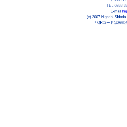
TEL 0268-3
E-mail
hi
(c) 2007 Higashi-Shioda
＊QRコードは株式