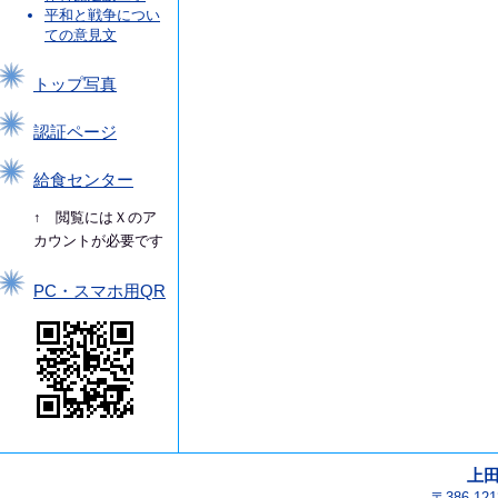
平和と戦争につい
ての意見文
トップ写真
認証ページ
給食センター
↑ 閲覧にはＸのア
カウントが必要です
PC・スマホ用QR
上
〒386-1