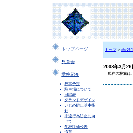
トップページ
トップ
>
学校紹
児童会
2008年3月26
現在の校旗は、
学校紹介
行事予定
駐車場について
日課表
グランドデザイン
いじめ防止基本指
針
非違行為防止に向
けて
学校評価公表
沿革