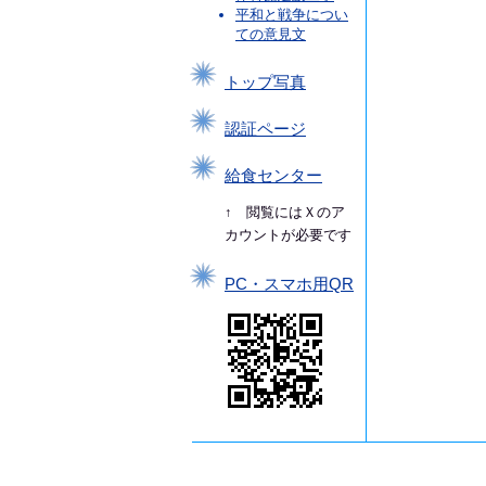
平和と戦争につい
ての意見文
トップ写真
認証ページ
給食センター
↑ 閲覧にはＸのア
カウントが必要です
PC・スマホ用QR