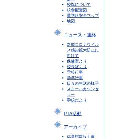
校旗について
校舎配置図
通学路安全マップ
地図
ニュース・連絡
新型コロナウイル
ス感染拡大防止に
向けて
保健室より
校長室より
学校行事
学年行事
日々の生活の様子
スクールカウンセ
ラー
学校だより
PTA活動
アーカイブ
体育館建設工事