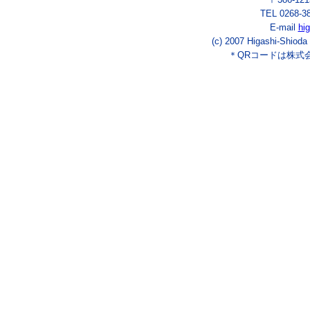
TEL 0268-3
E-mail
hi
(c) 2007 Higashi-Shioda
＊QRコードは株式