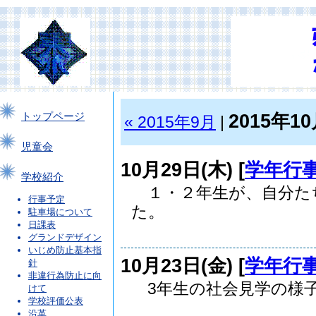
2015年1
トップページ
« 2015年9月
|
児童会
10月29日(木) [
学年行
学校紹介
１・２年生が、自分た
行事予定
た。 ..
駐車場について
日課表
グランドデザイン
いじめ防止基本指
10月23日(金) [
学年行
針
非違行為防止に向
3年生の社会見学の様
けて
学校評価公表
.
沿革