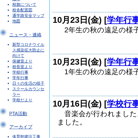
校旗について
校舎配置図
通学路安全マップ
10月23日(金) [
学年行
地図
2年生の秋の遠足の様
ニュース・連絡
.
新型コロナウイル
ス感染拡大防止に
向けて
10月23日(金) [
学年行
保健室より
校長室より
1年生の秋の遠足の様
学校行事
学年行事
.
日々の生活の様子
スクールカウンセ
ラー
学校だより
10月16日(金) [
学校行
音楽会が行われました
PTA活動
ました。 ..
アーカイブ
体育館建設工事