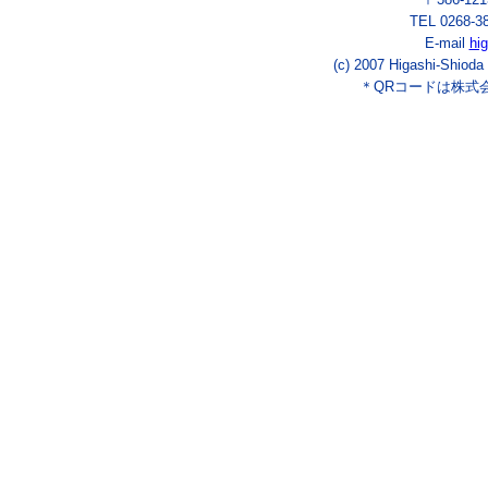
TEL 0268-3
E-mail
hi
(c) 2007 Higashi-Shioda
＊QRコードは株式