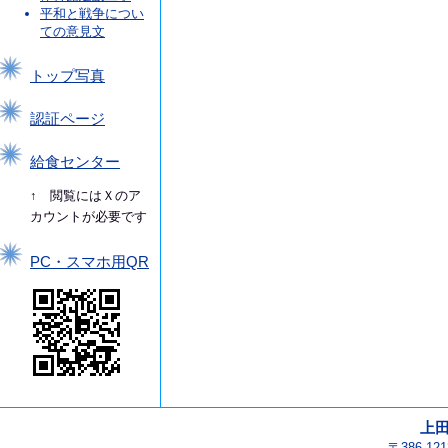
平和と戦争につい
ての意見文
トップ写真
認証ページ
給食センター
↑ 閲覧にはＸのア
カウントが必要です
PC・スマホ用QR
上
〒386-1