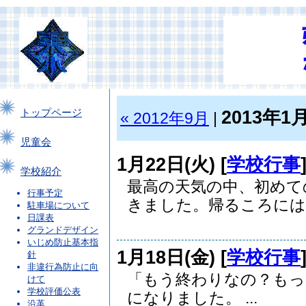
2013年1
トップページ
« 2012年9月
|
児童会
1月22日(火) [
学校行事
学校紹介
最高の天気の中、初めて
行事予定
きました。帰るころには、
駐車場について
日課表
グランドデザイン
いじめ防止基本指
1月18日(金) [
学校行事
針
非違行為防止に向
「もう終わりなの？もっ
けて
学校評価公表
になりました。 ...
沿革