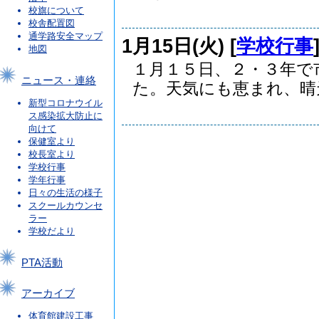
校旗について
校舎配置図
通学路安全マップ
1月15日(火) [
学校行事
地図
１月１５日、２・３年で
ニュース・連絡
た。天気にも恵まれ、晴天.
新型コロナウイル
ス感染拡大防止に
向けて
保健室より
校長室より
学校行事
学年行事
日々の生活の様子
スクールカウンセ
ラー
学校だより
PTA活動
アーカイブ
体育館建設工事