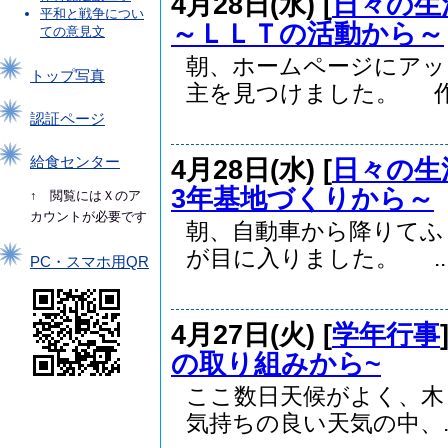
4月28日(水) [
日々の生
平和と戦争につい
～ＬＬＴの活動から～
ての意見文
朝、ホームページにアッ
トップ写真
主を見つけました。 作.
認証ページ
4月28日(水) [
日々の生
給食センター
3年基地づくりから～
↑ 閲覧にはＸのア
カウントが必要です
朝、自動車から降りてふ
が目に入りました。 ..
PC・スマホ用QR
4月27日(火) [
学年行事
の取り組みから~
ここ数日天候がよく、
気持ちの良い天気の中、..