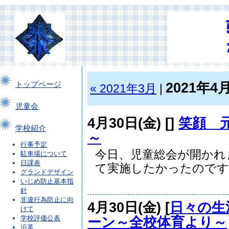
2021年4
トップページ
« 2021年3月
|
児童会
4月30日(金) [
]
笑顔 
学校紹介
～
行事予定
今日、児童総会が開か
駐車場について
日課表
て実施したかったのです..
グランドデザイン
いじめ防止基本指
針
非違行為防止に向
4月30日(金) [
日々の生
けて
ーン～全校体育より～
学校評価公表
沿革