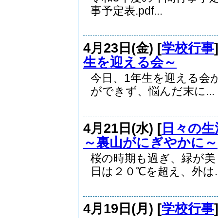
事予定表.pdf...
4月23日(金) [
学校行事
生を迎える会～
今日、1年生を迎える会
ができず、悩んだ末に...
4月21日(水) [
日々の生
～裏山がにぎやかに～
桜の時期も過ぎ、緑が
日は２０℃を超え、外は..
4月19日(月) [
学校行事