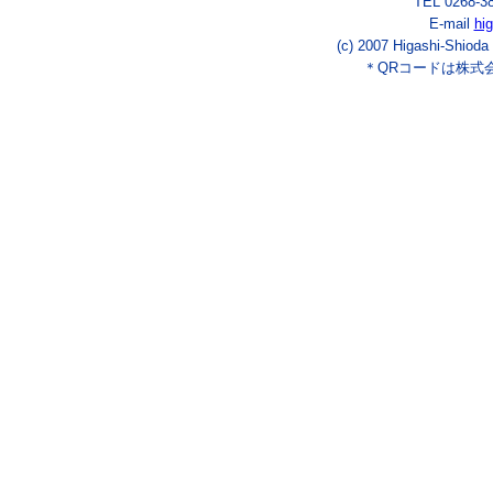
TEL 0268-3
E-mail
hi
(c) 2007 Higashi-Shioda
＊QRコードは株式