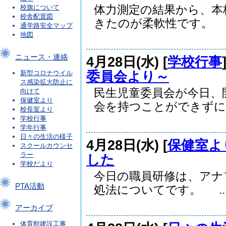
体力測定の結果から、本
校旗について
校舎配置図
きたのが柔軟性です。 .
通学路安全マップ
地図
ニュース・連絡
4月28日(水) [
学校行事
委員会より～
新型コロナウイル
ス感染拡大防止に
民生児童委員会が今日、
向けて
保健室より
会を持つことができずに..
校長室より
学校行事
学年行事
日々の生活の様子
4月28日(水) [
保健室よ
スクールカウンセ
ラー
した
学校だより
今日の職員研修は、アナ
PTA活動
処法についてです。 ..
アーカイブ
体育館建設工事