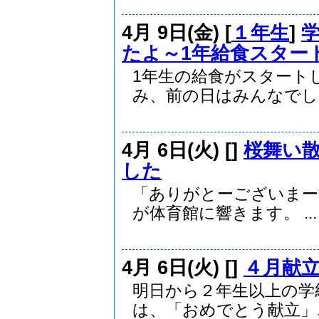
4月 9日(金) [
１年生
]
たよ～1年給食スター
1年生の給食がスタート
み、前の日はみんなでし..
4月 6日(火) [
]
桜舞い
した
「ありがとーございま
が体育館に響きます。 ...
4月 6日(火) [
]
４月献
明日から２年生以上の
は、「おめでとう献立」..