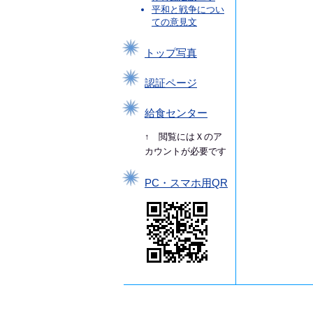
平和と戦争につい
ての意見文
トップ写真
認証ページ
給食センター
↑ 閲覧にはＸのア
カウントが必要です
PC・スマホ用QR