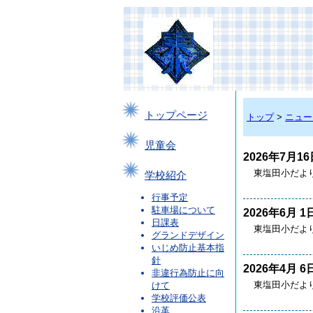
トップページ
トップ
>
ニュー
児童会
2026年7月16
東塩田小だより
学校紹介
行事予定
駐車場について
2026年6月 1
日課表
東塩田小だより
グランドデザイン
いじめ防止基本指
針
2026年4月 6
非違行為防止に向
東塩田小だより
けて
学校評価公表
沿革