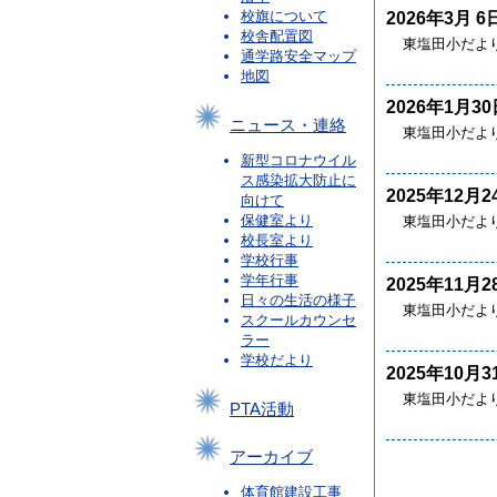
校旗について
2026年3月 6
校舎配置図
東塩田小だより
通学路安全マップ
地図
2026年1月30
ニュース・連絡
東塩田小だより
新型コロナウイル
ス感染拡大防止に
2025年12月2
向けて
保健室より
東塩田小だより
校長室より
学校行事
学年行事
2025年11月2
日々の生活の様子
東塩田小だより
スクールカウンセ
ラー
学校だより
2025年10月3
東塩田小だより
PTA活動
アーカイブ
体育館建設工事