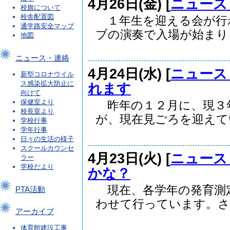
4月26日(金) [
ニュース
校旗について
校舎配置図
１年生を迎える会が行
通学路安全マップ
ブの演奏で入場が始まりま.
地図
ニュース・連絡
4月24日(水) [
ニュース
新型コロナウイル
ス感染拡大防止に
れます
向けて
保健室より
昨年の１２月に、現３
校長室より
が、現在見ごろを迎えてい.
学校行事
学年行事
日々の生活の様子
スクールカウンセ
4月23日(火) [
ニュース
ラー
学校だより
かな？
現在、各学年の発育測
PTA活動
わせて行っています。さら
アーカイブ
体育館建設工事