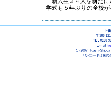
新入生２４人を新たに
学式も５年ぶりの全校が参.
上
〒386-1
TEL 0268-3
E-mail
hi
(c) 2007 Higashi-Shioda
＊QRコードは株式