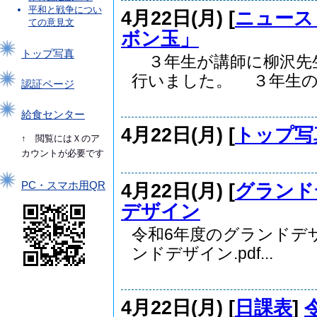
平和と戦争につい
4月22日(月) [
ニュース
ての意見文
ボン玉」
トップ写真
３年生が講師に柳沢先
行いました。 ３年生の..
認証ページ
給食センター
4月22日(月) [
トップ写
↑ 閲覧にはＸのア
カウントが必要です
4月22日(月) [
グランド
PC・スマホ用QR
デザイン
令和6年度のグランド
ンドデザイン.pdf...
4月22日(月) [
日課表
]