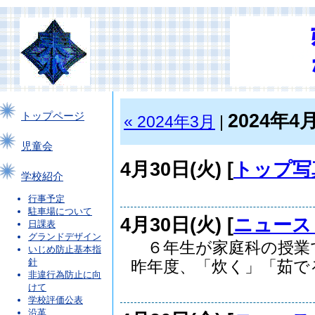
2024年4
トップページ
« 2024年3月
|
児童会
4月30日(火) [
トップ写
学校紹介
行事予定
駐車場について
4月30日(火) [
ニュース
日課表
グランドデザイン
６年生が家庭科の授業
いじめ防止基本指
針
昨年度、「炊く」「茹でる.
非違行為防止に向
けて
学校評価公表
沿革