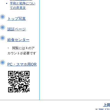
平和と戦争につい
ての意見文
トップ写真
認証ページ
給食センター
↑ 閲覧にはＸのア
カウントが必要です
PC・スマホ用QR
上
〒386-1