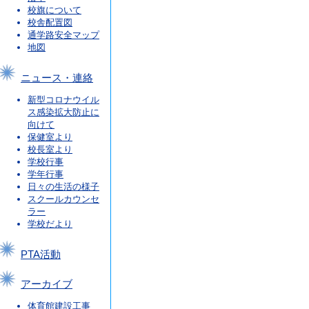
校旗について
校舎配置図
通学路安全マップ
地図
ニュース・連絡
新型コロナウイル
ス感染拡大防止に
向けて
保健室より
校長室より
学校行事
学年行事
日々の生活の様子
スクールカウンセ
ラー
学校だより
PTA活動
アーカイブ
体育館建設工事