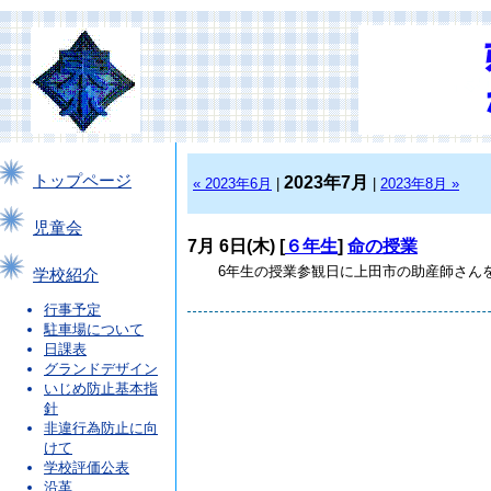
トップページ
2023年7月
« 2023年6月
|
|
2023年8月 »
児童会
7月 6日(木) [
６年生
]
命の授業
6年生の授業参観日に上田市の助産師さんを
学校紹介
行事予定
駐車場について
日課表
グランドデザイン
いじめ防止基本指
針
非違行為防止に向
けて
学校評価公表
沿革