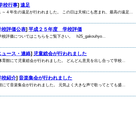
学校行事
]
遠足
１～４年生の遠足が行われました。 この日は天候にも恵まれ、最高の遠足...
学校評価公表
]
平成２５年度 学校評価
評価についてはこちらをご覧下さい。 h25_gakouhyo...
ニュース・連絡
]
児童総会が行われました
体育館にて児童総会が行われました。 どんどん意見を出し合って学校...
学校紹介
]
音楽集会が行われました
館にて音楽集会が行われました。 元気よく大きな声で歌ってとても盛...