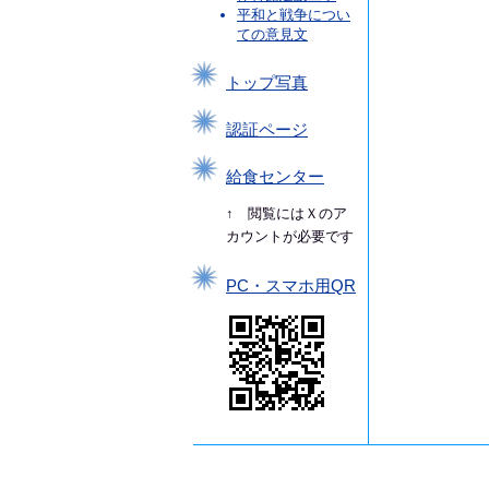
平和と戦争につい
ての意見文
トップ写真
認証ページ
給食センター
↑ 閲覧にはＸのア
カウントが必要です
PC・スマホ用QR