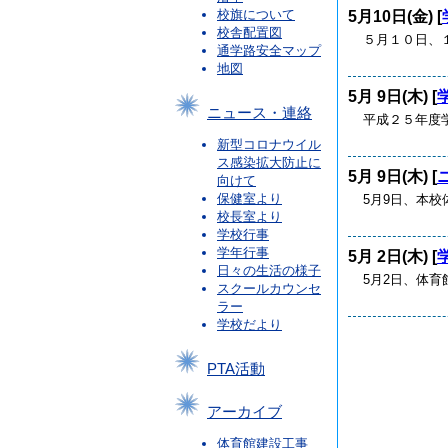
校旗について
5月10日(金) [
校舎配置図
５月１０日、
通学路安全マップ
地図
5月 9日(木) [
ニュース・連絡
平成２５年度学校
新型コロナウイル
ス感染拡大防止に
5月 9日(木) [
向けて
保健室より
5月9日、本校
校長室より
学校行事
学年行事
5月 2日(木) [
日々の生活の様子
5月2日、体育
スクールカウンセ
ラー
学校だより
PTA活動
アーカイブ
体育館建設工事