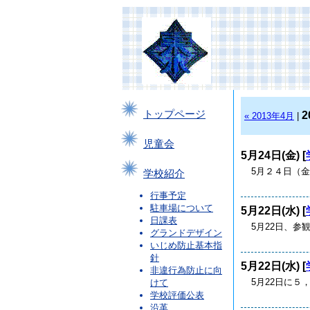
トップページ
2
« 2013年4月
|
児童会
5月24日(金) [
5月２４日（金
学校紹介
行事予定
駐車場について
5月22日(水) [
日課表
5月22日、参
グランドデザイン
いじめ防止基本指
針
5月22日(水) [
非違行為防止に向
5月22日に５
けて
学校評価公表
沿革