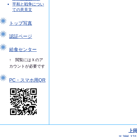
平和と戦争につい
ての意見文
トップ写真
認証ページ
給食センター
↑ 閲覧にはＸのア
カウントが必要です
PC・スマホ用QR
上
〒386-1