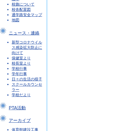
校旗について
校舎配置図
通学路安全マップ
地図
ニュース・連絡
新型コロナウイル
ス感染拡大防止に
向けて
保健室より
校長室より
学校行事
学年行事
日々の生活の様子
スクールカウンセ
ラー
学校だより
PTA活動
アーカイブ
体育館建設工事