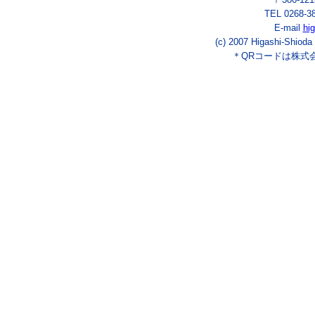
TEL 0268-3
E-mail
hi
(c) 2007 Higashi-Shioda
＊QRコードは株式