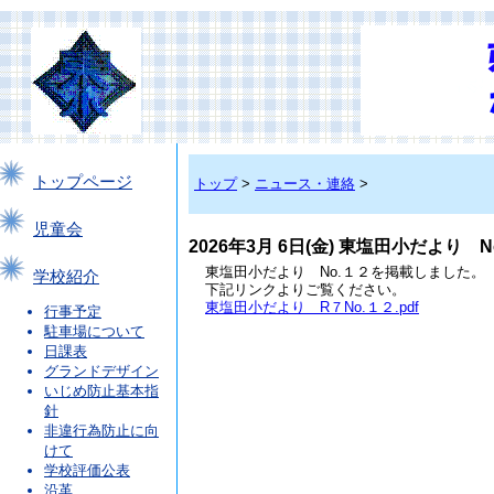
トップページ
トップ
>
ニュース・連絡
>
児童会
2026年3月 6日(金) 東塩田小だより N
東塩田小だより No.１２を掲載しました。
学校紹介
下記リンクよりご覧ください。
東塩田小だより R７No.１２.pdf
行事予定
駐車場について
日課表
グランドデザイン
いじめ防止基本指
針
非違行為防止に向
けて
学校評価公表
沿革