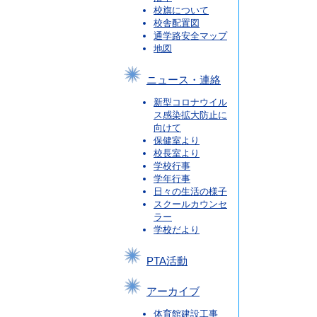
校旗について
校舎配置図
通学路安全マップ
地図
ニュース・連絡
新型コロナウイル
ス感染拡大防止に
向けて
保健室より
校長室より
学校行事
学年行事
日々の生活の様子
スクールカウンセ
ラー
学校だより
PTA活動
アーカイブ
体育館建設工事