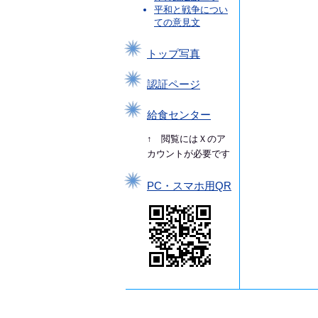
平和と戦争につい
ての意見文
トップ写真
認証ページ
給食センター
↑ 閲覧にはＸのア
カウントが必要です
PC・スマホ用QR