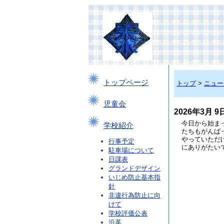
トップページ
トップ
>
ニュー
児童会
2026年3月
今日から始ま
学校紹介
たちもがんば
やっていただ
行事予定
にありがたい
駐車場について
日課表
グランドデザイン
いじめ防止基本指
針
非違行為防止に向
けて
学校評価公表
沿革