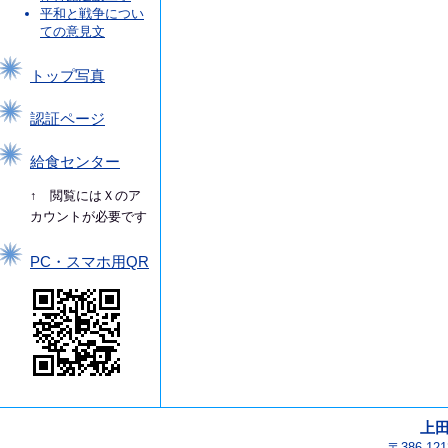
平和と戦争につい
ての意見文
トップ写真
認証ページ
給食センター
↑ 閲覧にはＸのア
カウントが必要です
PC・スマホ用QR
上
〒386-1