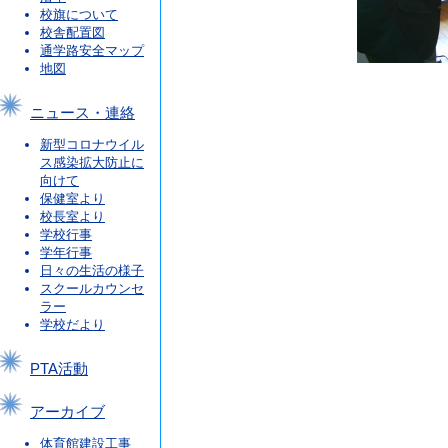
校旗について
校舎配置図
通学路安全マップ
地図
ニュース・連絡
新型コロナウイル
ス感染拡大防止に
向けて
保健室より
校長室より
学校行事
学年行事
日々の生活の様子
スクールカウンセ
ラー
学校だより
PTA活動
アーカイブ
体育館建設工事