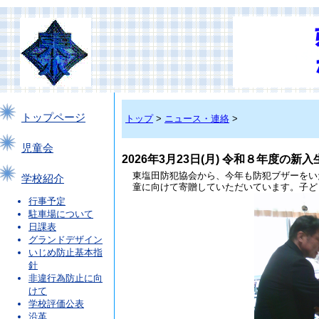
トップページ
トップ
>
ニュース・連絡
>
児童会
2026年3月23日(月) 令和８年度の新
東塩田防犯協会から、今年も防犯ブザーをい
学校紹介
童に向けて寄贈していただいています。子ど
行事予定
駐車場について
日課表
グランドデザイン
いじめ防止基本指
針
非違行為防止に向
けて
学校評価公表
沿革