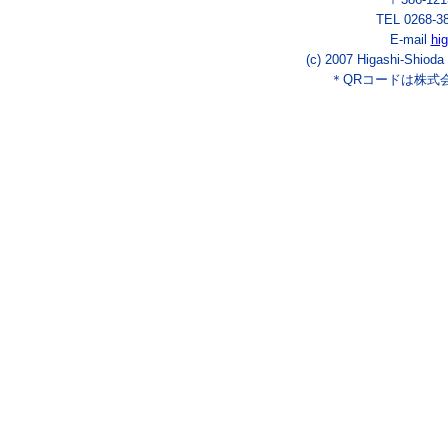
TEL 0268-3
E-mail
hi
(c) 2007 Higashi-Shioda
＊QRコードは株式