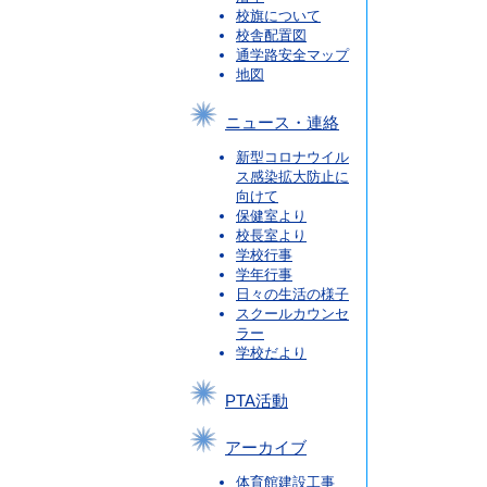
校旗について
校舎配置図
通学路安全マップ
地図
ニュース・連絡
新型コロナウイル
ス感染拡大防止に
向けて
保健室より
校長室より
学校行事
学年行事
日々の生活の様子
スクールカウンセ
ラー
学校だより
PTA活動
アーカイブ
体育館建設工事