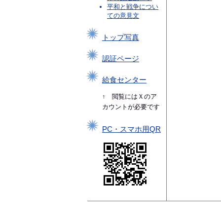
平和と戦争につい
ての意見文
トップ写真
認証ページ
給食センター
↑ 閲覧にはＸのア
カウントが必要です
PC・スマホ用QR