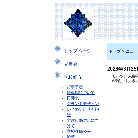
トップページ
トップ
>
ニュー
児童会
2026年3月
モルック大会
学校紹介
が深まり、令
行事予定
駐車場について
日課表
グランドデザイン
いじめ防止基本指
針
非違行為防止に向
けて
学校評価公表
沿革