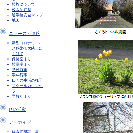
校旗について
校舎配置図
通学路安全マップ
地図
ニュース・連絡
新型コロナウイル
ス感染拡大防止に
向けて
保健室より
校長室より
学校行事
学年行事
日々の生活の様子
スクールカウンセ
ラー
学校だより
PTA活動
アーカイブ
体育館建設工事