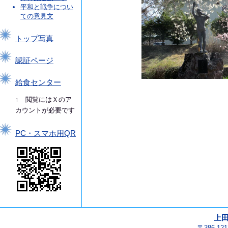
平和と戦争につい
ての意見文
トップ写真
認証ページ
給食センター
↑ 閲覧にはＸのア
カウントが必要です
PC・スマホ用QR
上
〒386-1