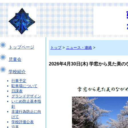
トップページ
トップ
>
ニュース・連絡
>
児童会
2026年4月30日(木) 学窓から見た美
学校紹介
行事予定
駐車場について
日課表
グランドデザイン
いじめ防止基本指
針
非違行為防止に向
けて
学校評価公表
沿革