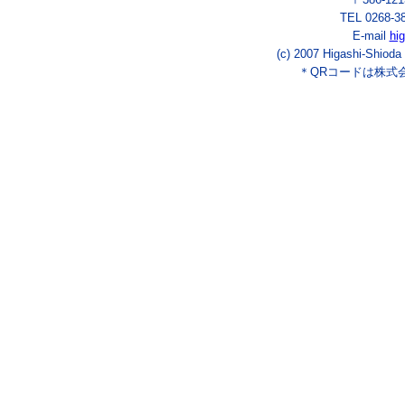
TEL 0268-3
E-mail
hi
(c) 2007 Higashi-Shioda
＊QRコードは株式