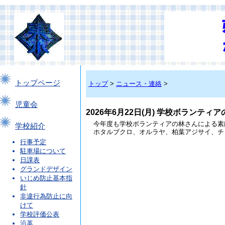
トップページ
トップ
>
ニュース・連絡
>
児童会
2026年6月22日(月) 学校ボランテ
今年度も学校ボランティアの林さんによる素
学校紹介
ホタルブクロ、オルラヤ、柏葉アジサイ、チ
行事予定
駐車場について
日課表
グランドデザイン
いじめ防止基本指
針
非違行為防止に向
けて
学校評価公表
沿革