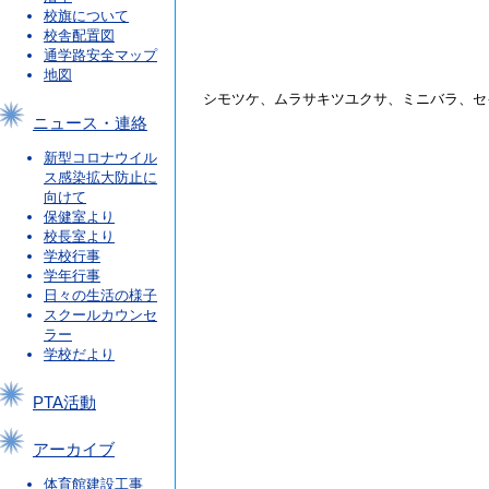
校旗について
校舎配置図
通学路安全マップ
地図
シモツケ、ムラサキツユクサ、ミニバラ、セ
ニュース・連絡
新型コロナウイル
ス感染拡大防止に
向けて
保健室より
校長室より
学校行事
学年行事
日々の生活の様子
スクールカウンセ
ラー
学校だより
PTA活動
アーカイブ
体育館建設工事