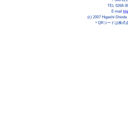
TEL 0268-3
E-mail
hi
(c) 2007 Higashi-Shioda
＊QRコードは株式