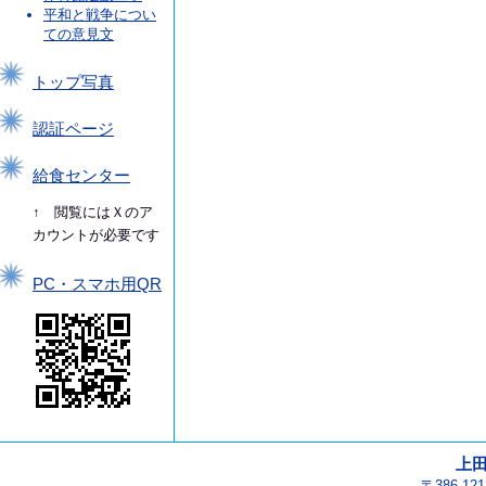
平和と戦争につい
ての意見文
トップ写真
認証ページ
給食センター
↑ 閲覧にはＸのア
カウントが必要です
PC・スマホ用QR
上
〒386-1