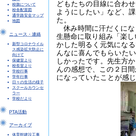
どもたちの目線に合わせ
校旗について
校舎配置図
ようにしたい」など、課
通学路安全マップ
た。
地図
休み時間に汗だくにな
ニュース・連絡
生懸命に取り組み「楽し
かした明るく元気になる
新型コロナウイル
ス感染拡大防止に
んなに喜んでもらいたい
向けて
しかったです。先生方か
保健室より
校長室より
んの感想で、この２日間
学校行事
になっていたことが感
学年行事
日々の生活の様子
スクールカウンセ
ラー
学校だより
PTA活動
アーカイブ
体育館建設工事