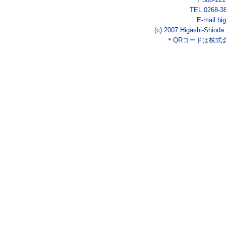
TEL 0268-3
E-mail
hi
(c) 2007 Higashi-Shioda
＊QRコードは株式