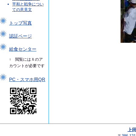
平和と戦争につい
ての意見文
トップ写真
認証ページ
給食センター
↑ 閲覧にはＸのア
カウントが必要です
PC・スマホ用QR
上
〒386-1