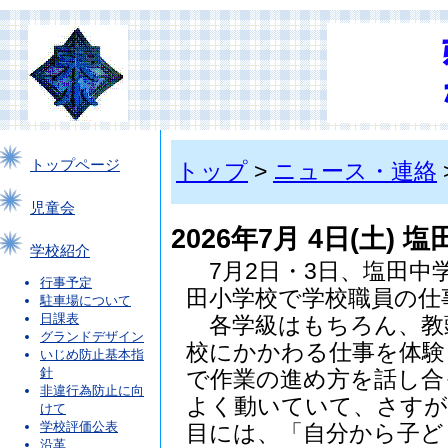
トップページ
トップ
>
ニュース・連絡
児童会
2026年7月 4日(土
学校紹介
7月2日・3日、塩田中
行事予定
田小学校で学校職員の仕
駐車場について
日課表
各学級はもちろん、教
グランドデザイン
校にかかわる仕事を体験
いじめ防止基本指
針
で作業の進め方を話し合
非違行為防止に向
よく動いていて、さすが
けて
学校評価公表
目には、「自分から子ど
沿革