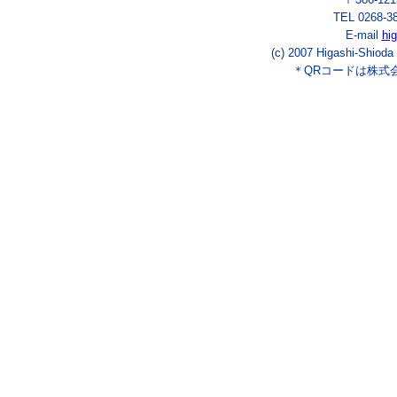
TEL 0268-3
E-mail
hi
(c) 2007 Higashi-Shioda
＊QRコードは株式