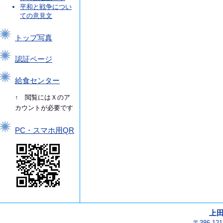
平和と戦争につい
ての意見文
トップ写真
認証ページ
給食センター
↑ 閲覧にはＸのア
カウントが必要です
PC・スマホ用QR
上
〒386-1