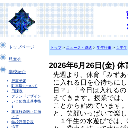
トップページ
トップ
>
ニュース・連絡
>
学年行事
>
１年生
児童会
2026年6月26日(金)
学校紹介
先週より、体育「みずあ
行事予定
に入れる日を心待ちにし
駐車場について
目？」「今日は入れるの
日課表
グランドデザイン
えてきます。授業では、
いじめ防止基本指
ことから始めています。
針
非違行為防止に向
と、笑顔いっぱいで楽し
けて
１年生の水遊びでは、
学校評価公表
沿革