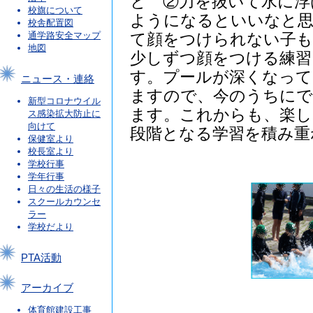
と ②力を抜いて水に浮
校旗について
ようになるといいなと思
校舎配置図
通学路安全マップ
て顔をつけられない子も
地図
少しずつ顔をつける練
す。プールが深くなって
ニュース・連絡
ますので、今のうちにで
新型コロナウイル
ます。これからも、楽し
ス感染拡大防止に
向けて
段階となる学習を積み重
保健室より
校長室より
学校行事
学年行事
日々の生活の様子
スクールカウンセ
ラー
学校だより
PTA活動
アーカイブ
体育館建設工事