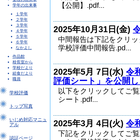
【公開】.pdf...
学年の出来事
１学年
２学年
３学年
2025年10月31日(金)
４学年
５学年
中間報告は下記をクリ
６学年
学校評価中間報告.pd...
なかよし
作品館
校長室から
学校だより
2025年5月 7日(水)
令
給食だより
評価シート」を公開し
職員
以下をクリックしてご
学校評価
シート.pdf...
トップ写真
いじめ対応マニュ
2025年3月 4日(火)
令
アル
下記をクリックしてご覧
認証ページ