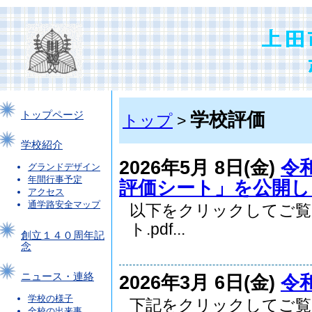
学校評価
トップページ
トップ
>
学校紹介
2026年5月 8日(金)
令
グランドデザイン
年間行事予定
評価シート」を公開し
アクセス
通学路安全マップ
以下をクリックしてご覧
ト.pdf...
創立１４０周年記
念
ニュース・連絡
2026年3月 6日(金)
令
学校の様子
下記をクリックしてご覧
全校の出来事