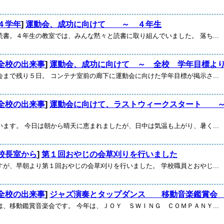
４学年
]
運動会、成功に向けて ～ ４年生
読書。４年生の教室では、みんな黙々と読書に取り組んでいました。 落ち...
全校の出来事
]
運動会、成功に向けて ～ 全校 学年目標よ
会まで残り５日。 コンテナ室前の廊下に運動会に向けた学年目標が掲示さ...
全校の出来事
]
運動会に向けて、ラストウィークスタート ～
います。 今日は朝から晴天に恵まれましたが、日中は気温も上がり、暑く...
校長室から
]
第１回おやじの会草刈りを行いました
すが、早朝より第１回おやじの会草刈りを行いました。 学校職員とおやじ...
全校の出来事
]
ジャズ演奏とタップダンス 移動音楽鑑賞
は、移動鑑賞音楽会です。 今年は、ＪＯＹ ＳＷＩＮＧ ＣＯＭＰＡＮＹ...