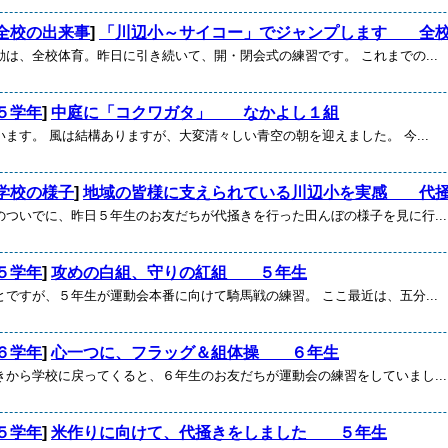
全校の出来事
]
「川辺小～サイコー」でジャンプします 全
動は、全校体育。昨日に引き続いて、開・閉会式の練習です。 これまでの...
５学年
]
中庭に「コクワガタ」 なかよし１組
ます。 風は結構ありますが、大変清々しい青空の朝を迎えました。 今...
学校の様子
]
地域の皆様に支えられている川辺小を実感 代
のついでに、昨日５年生のお友だちが代掻きを行った田んぼの様子を見に行...
５学年
]
攻めの白組、守りの紅組 ５年生
とですが、５年生が運動会本番に向けて騎馬戦の練習。 ここ最近は、五分...
６学年
]
心一つに、フラッグ＆組体操 ６年生
きから学校に戻ってくると、６年生のお友だちが運動会の練習をしていまし...
５学年
]
米作りに向けて、代掻きをしました ５年生