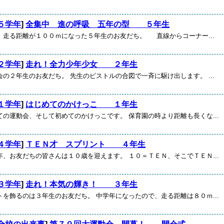
５学年
]
全集中 進の呼吸 五年の型 ５年生
、走る距離が１００ｍになった５年生のお友だち。 直線からコーナー...
２学年
]
走れ！全力少年少女 ２年生
の２年生のお友だち。 先生のピストルの合図で一斉に駆け出します。 ...
１学年
]
はじめてのかけっこ １年生
ての運動会、そして初めてのかけっこです。 保育園の時より距離も長くな...
４学年
]
ＴＥＮ才 スプリント ４年生
年、お友だちの皆さんは１０歳を迎えます。 １０＝ＴＥＮ、そこでＴＥＮ...
３学年
]
走れ！本気の輝き！ ３年生
トを飾るのは３年生のお友だち。 中学年になったので、走る距離は８０ｍ...