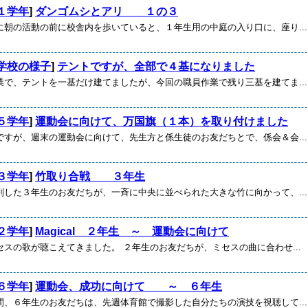
１学年
]
ダンゴムシとアリ １の３
に朝の活動の前に校舎内を歩いていると、１年生用の中庭の入り口に、座り...
学校の様子
]
テントですが、全部で４基になりました
業で、テントを一基だけ建てましたが、今回の職員作業で残り三基を建てま...
５学年
]
運動会に向けて、万国旗（１本）を取り付けました
ですが、週末の運動会に向けて、先生方と係生徒のお友だちとで、係会＆会...
３学年
]
竹取り合戦 ３年生
列した３年生のお友だちが、一斉に中央に並べられた大きな竹に向かって、...
２学年
]
Magical ２年生 ～ 運動会に向けて
セスの歌が聴こえてきました。 ２年生のお友だちが、ミセスの曲に合わせ...
６学年
]
運動会、成功に向けて ～ ６年生
間、６年生のお友だちは、先週体育館で撮影した自分たちの演技を視聴して...