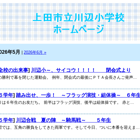
026年5月
|
2026年6月 »
全校の出来事
]
川辺小～、サイコウ！！！！ 閉会式より
の勝利で幕を閉じた運動会。 例年、閉会式の最後にＰＴＡ会長さんご発声...
６学年
]
踏み出せ、一歩！ ～フラッグ演技・組体操～ ６年
は６年生のお友だち。 前半はフラッグ演技、後半は組体操です。 赤と...
５学年
]
川辺合戦 夏の陣 ～騎馬戦～ ５年生
習では、互角の勝負をしてきた両軍です。そして今日、ついに本番を迎えま...