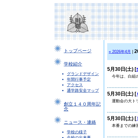
トップページ
2
« 2026年4月
|
学校紹介
5月30日(土) [
グランドデザイン
今年は、白組
年間行事予定
アクセス
通学路安全マップ
5月30日(土) [
運動会の大トリ
創立１４０周年記
念
5月30日(土) [
ニュース・連絡
本番までの練
学校の様子
全校の出来事