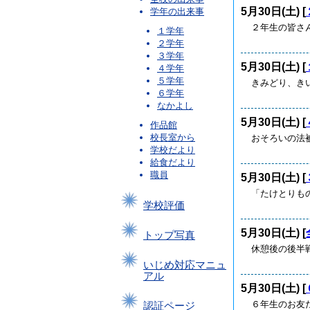
5月30日(土) [
学年の出来事
２年生の皆さ
１学年
２学年
３学年
5月30日(土) [
４学年
５学年
きみどり、き
６学年
なかよし
5月30日(土) [
作品館
校長室から
おそろいの法
学校だより
給食だより
職員
5月30日(土) [
「たけとりも
学校評価
5月30日(土) [
トップ写真
休憩後の後半
いじめ対応マニュ
アル
5月30日(土) [
６年生のお友
認証ページ