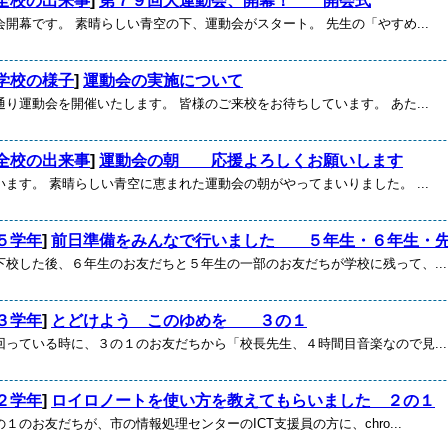
全校の出来事
]
第７９回大運動会、開幕！ 開会式
開幕です。 素晴らしい青空の下、運動会がスタート。 先生の「やすめ...
学校の様子
]
運動会の実施について
り運動会を開催いたします。 皆様のご来校をお待ちしています。 あた...
全校の出来事
]
運動会の朝 応援よろしくお願いします
ます。 素晴らしい青空に恵まれた運動会の朝がやってまいりました。 ...
５学年
]
前日準備をみんなで行いました ５年生・６年生・
下校した後、６年生のお友だちと５年生の一部のお友だちが学校に残って、...
３学年
]
とどけよう このゆめを ３の１
回っている時に、３の１のお友だちから「校長先生、４時間目音楽なので見...
２学年
]
ロイロノートを使い方を教えてもらいました ２の１
１のお友だちが、市の情報処理センターのICT支援員の方に、chro...