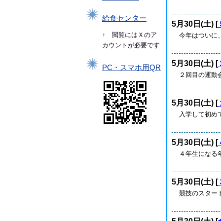
給食センター
5月30日(土) [
↑ 閲覧にはＸのア
今年はついに
カウントが必要です
5月30日(土) [
PC・スマホ用QR
２回目の運動会
5月30日(土) [
入学して初め
5月30日(土) [
４年生になる
5月30日(土) [
競技のスター