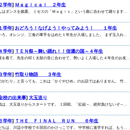
２学年
]
Ｍａｇｉｃａｌ ２年生
んはダンスを披露。 ミセスの「Ｍａｇｉｃ」という曲に合わせて踊ります...
１学年
]
おどろう！なげよう！やってみよう！ １年生
いろ、オレンジ、三食の軍手をはめた１年生が入場しました。 まず玉入れ...
４学年
]
ＴＥＮ祭～舞い踊れ！！信濃の国～４年生
被を着て、先生の叩く太鼓の音に合わせて、勢いよく入場した４年生のお友...
３学年
]
竹取り物語 ３年生
のがたり」と言っても、これは「かぐやひめ」のお話ではありません。 竹...
全校の出来事
]
大玉送り
戦は、大玉送りからスタートです。 １回戦、「紅組～、絶対負けないぞ～...
６学年
]
ＴＨＥ ＦＩＮＡＬ ＲＵＮ ６年生
だちは、川辺小学校で６回目のかけっこです。 中学校に進学すれば、もう...