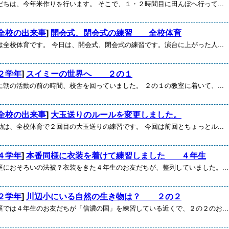
だちは、今年米作りを行います。 そこで、１・２時間目に田んぼへ行って...
全校の出来事
]
開会式、閉会式の練習 全校体育
は全校体育です。 今日は、開会式、閉会式の練習です。演台に上がった人...
２学年
]
スイミーの世界へ ２の１
に朝の活動の前の時間、校舎を回っていました。 ２の１の教室に着いて、...
全校の出来事
]
大玉送りのルールを変更しました。
動は、全校体育で２回目の大玉送りの練習です。 今回は前回とちょっとル...
４学年
]
本番同様に衣装を着けて練習しました ４年生
庭におそろいの法被？衣装をきた４年生のお友だちが、整列していました。...
２学年
]
川辺小にいる自然の生き物は？ ２の２
庭では４年生のお友だちが「信濃の国」を練習している近くで、２の２のお...