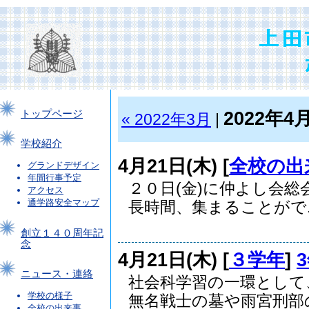
2022年4
トップページ
« 2022年3月
|
学校紹介
4月21日(木) [
全校の出
グランドデザイン
年間行事予定
２０日(金)に仲よし会
アクセス
通学路安全マップ
長時間、集まることがで..
創立１４０周年記
念
4月21日(木) [
３学年
]
ニュース・連絡
社会科学習の一環として
学校の様子
無名戦士の墓や雨宮刑部の.
全校の出来事