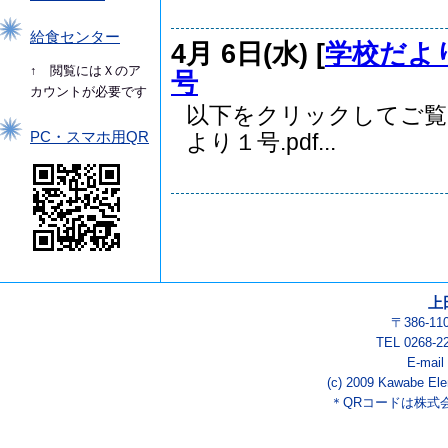
給食センター
4月 6日(水) [
学校だよ
↑ 閲覧にはＸのア
号
カウントが必要です
以下をクリックしてご
PC・スマホ用QR
より１号.pdf...
上
〒386-1
TEL 0268-2
E-mail
(c) 2009 Kawabe Ele
＊QRコードは株式