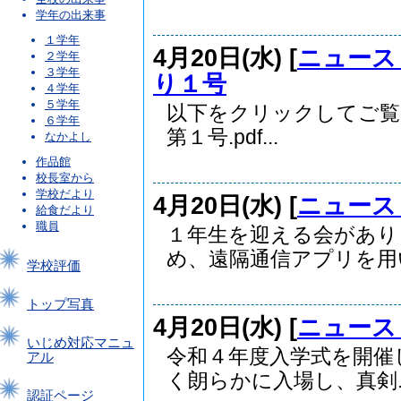
学年の出来事
１学年
4月20日(水) [
ニュース
２学年
３学年
り１号
４学年
５学年
以下をクリックしてご
６学年
第１号.pdf...
なかよし
作品館
校長室から
学校だより
4月20日(水) [
ニュース
給食だより
職員
１年生を迎える会があり
め、遠隔通信アプリを用い
学校評価
トップ写真
4月20日(水) [
ニュース
いじめ対応マニュ
令和４年度入学式を開催
アル
く朗らかに入場し、真剣..
認証ページ