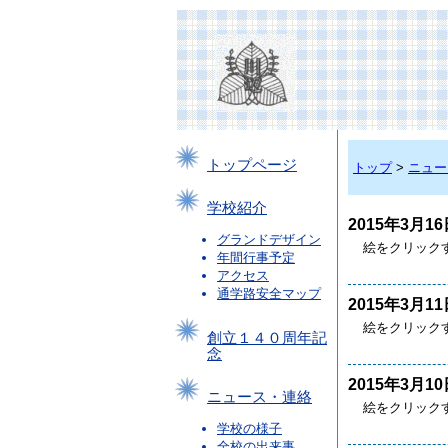
トップページ
トップ
>
ニュー
学校紹介
2015年3月16
グランドデザイン
絵をクリック
年間行事予定
アクセス
通学路安全マップ
2015年3月11
絵をクリック
創立１４０周年記
念
2015年3月10
ニュース・連絡
絵をクリック
学校の様子
全校の出来事