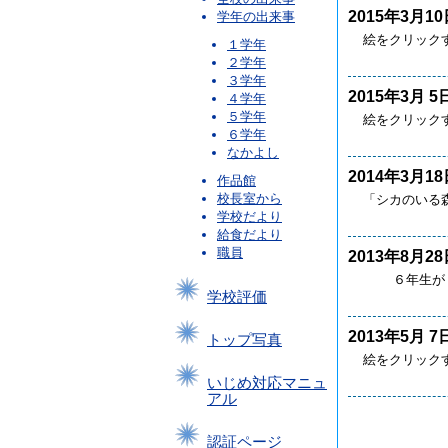
2015年3月10
学年の出来事
絵をクリック
１学年
２学年
３学年
2015年3月 5
４学年
５学年
絵をクリック
６学年
なかよし
2014年3月18
作品館
校長室から
「シカのいる森」
学校だより
給食だより
職員
2013年8月28
６年生が「コ
学校評価
2013年5月 7
トップ写真
絵をクリック
いじめ対応マニュ
アル
認証ページ