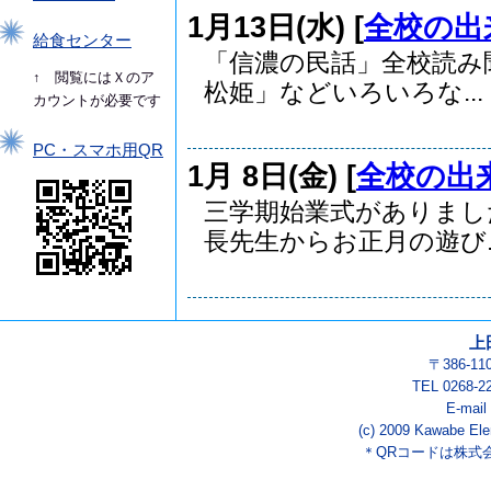
1月13日(水) [
全校の出
給食センター
「信濃の民話」全校読み
↑ 閲覧にはＸのア
松姫」などいろいろな...
カウントが必要です
PC・スマホ用QR
1月 8日(金) [
全校の出
三学期始業式がありまし
長先生からお正月の遊び..
上
〒386-1
TEL 0268-2
E-mail
(c) 2009 Kawabe Ele
＊QRコードは株式