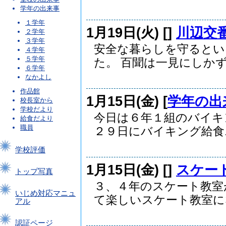
学年の出来事
１学年
1月19日(火) [
]
川辺交
２学年
３学年
安全な暮らしを守るとい
４学年
５学年
た。 百聞は一見にしかずと
６学年
なかよし
作品館
1月15日(金) [
学年の出
校長室から
学校だより
今日は６年１組のバイキ
給食だより
職員
２９日にバイキング給食..
学校評価
1月15日(金) [
]
スケー
トップ写真
３、４年のスケート教室
いじめ対応マニュ
て楽しいスケート教室にな.
アル
認証ページ