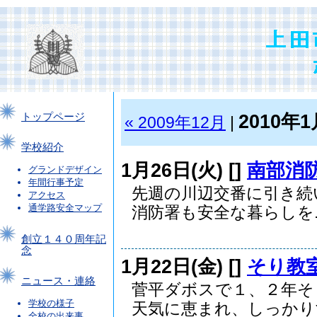
2010年1
トップページ
« 2009年12月
|
学校紹介
1月26日(火) [
]
南部消
グランドデザイン
年間行事予定
先週の川辺交番に引き続
アクセス
通学路安全マップ
消防署も安全な暮らしを..
創立１４０周年記
念
1月22日(金) [
]
そり教
ニュース・連絡
菅平ダボスで１、２年そ
学校の様子
天気に恵まれ、しっかりす.
全校の出来事