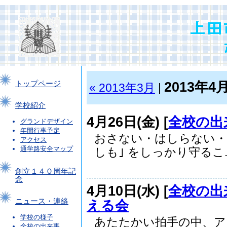
2013年4
トップページ
« 2013年3月
|
学校紹介
4月26日(金) [
全校の出
グランドデザイン
年間行事予定
おさない・はしらない・
アクセス
通学路安全マップ
しも｣ をしっかり守るこ..
創立１４０周年記
念
4月10日(水) [
全校の出
ニュース・連絡
える会
学校の様子
あたたかい拍手の中、ア
全校の出来事