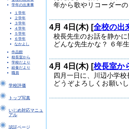
年から歌やリコーダーのプ.
学年の出来事
１学年
２学年
３学年
4月 4日(木) [
全校の出
４学年
５学年
校長先生のお話を静かに
６学年
どんな先生かな？ ６年生.
なかよし
作品館
校長室から
学校だより
4月 4日(木) [
校長室か
給食だより
職員
四月一日に、川辺小学校
どうぞよろしくお願いしま
学校評価
トップ写真
いじめ対応マニュ
アル
認証ページ