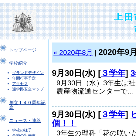
2020年9
トップページ
« 2020年8月
|
学校紹介
9月30日(水) [
３学年
]
グランドデザイン
年間行事予定
9月30日（水）3年生は
アクセス
通学路安全マップ
農産物流通センターで...
創立１４０周年記
念
9月30日(水) [
３学年
]
ニュース・連絡
個！！
学校の様子
3年生の理科「花の咲い
全校の出来事