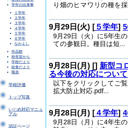
り畑のヒマワリの種を採集.
学年の出来事
１学年
２学年
３学年
9月29日(火) [
５学年
]
４学年
５学年
9月29日（火）に5年生
６学年
ての参観日。種目は短...
なかよし
作品館
校長室から
学校だより
9月28日(月) [
]
新型コ
給食だより
る今後の対応について
職員
以下をクリックしてご覧
学校評価
拡大防止対応.pdf...
トップ写真
いじめ対応マニュ
9月28日(月) [
４学年
]
アル
9月28日（月）に4年生
認証ページ