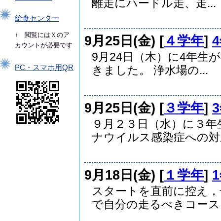
離走にハードル走、走...
給食センター
↑ 閲覧にはＸのア
9月25日(金) [
４学年
]
カウントが必要です
9月24日（木）に4年
PC・スマホ用QR
きました。 浄水場の...
9月25日(金) [
３学年
]
９月２３日（水）に３年
ナウイルス感染症への対応.
9月18日(金) [
１学年
]
スタートを直前に控え，
で自分の走るべきコースを.