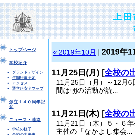
2019年1
トップページ
« 2019年10月
|
学校紹介
11月25日(月) [
全校の
グランドデザイン
年間行事予定
11月25日（月）～12
アクセス
通学路安全マップ
間は朝の活動が読...
創立１４０周年記
念
11月21日(木) [
全校の
ニュース・連絡
11月21日（木）５・６
学校の様子
主催の「なかよし集会...
全校の出来事