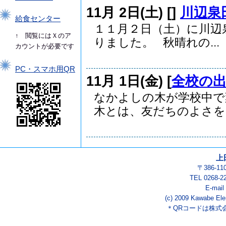
11月 2日(土) [
]
川辺泉
給食センター
１１月２日（土）に川辺
↑ 閲覧にはＸのア
りました。 秋晴れの...
カウントが必要です
PC・スマホ用QR
11月 1日(金) [
全校の
なかよしの木が学校中で
木とは、友だちのよさを児.
上
〒386-1
TEL 0268-2
E-mail
(c) 2009 Kawabe Ele
＊QRコードは株式