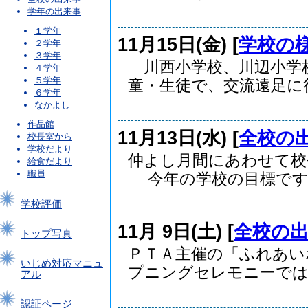
学年の出来事
１学年
11月15日(金) [
学校の
２学年
３学年
川西小学校、川辺小学
４学年
５学年
童・生徒で、交流遠足に行っ
６学年
なかよし
作品館
11月13日(水) [
全校の
校長室から
学校だより
仲よし月間にあわせて
給食だより
職員
今年の学校の目標です..
学校評価
11月 9日(土) [
全校の
トップ写真
ＰＴＡ主催の「ふれあい
いじめ対応マニュ
プニングセレモニーでは、
アル
認証ページ