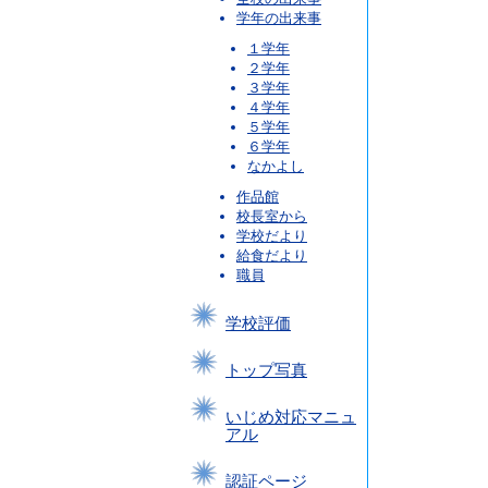
学年の出来事
１学年
２学年
３学年
４学年
５学年
６学年
なかよし
作品館
校長室から
学校だより
給食だより
職員
学校評価
トップ写真
いじめ対応マニュ
アル
認証ページ