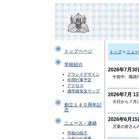
トップページ
トップ
>
ニュー
学校紹介
2026年7月30
グランドデザイン
午前中、職員
年間行事予定
アクセス
通学路安全マップ
2026年7月 1
今日から７月に
創立１４０周年記
念
2026年6月15
ニュース・連絡
児童の皆さん
学校の様子
全校の出来事