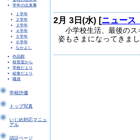
学年の出来事
１学年
2月 3日(水) [
ニュース
２学年
３学年
小学校生活、最後のス
４学年
５学年
姿もさまになってきまし..
６学年
なかよし
作品館
校長室から
学校だより
給食だより
職員
学校評価
トップ写真
いじめ対応マニュ
アル
認証ページ