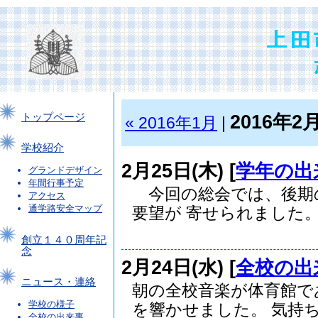
2016年2
トップページ
« 2016年1月
|
学校紹介
2月25日(木) [
学年の出
グランドデザイン
年間行事予定
今回の総会では、後期
アクセス
通学路安全マップ
要望が 寄せられました。.
創立１４０周年記
念
2月24日(水) [
全校の出
ニュース・連絡
朝の全校音楽が体育館で
学校の様子
を響かせました。 気持ち.
全校の出来事