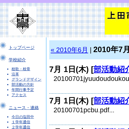
2010年7
トップページ
« 2010年6月
|
学校紹介
7月 1日(木) [
部活動紹
校歌・校章
沿革
20100701jyuudoudoukouka
グランドデザイン
部活動の方針
年間行事予定
アクセス
7月 1日(木) [
部活動紹
ニュース・連絡
20100701pcbu.pdf...
今日の塩田中
１学年通信
２学年通信