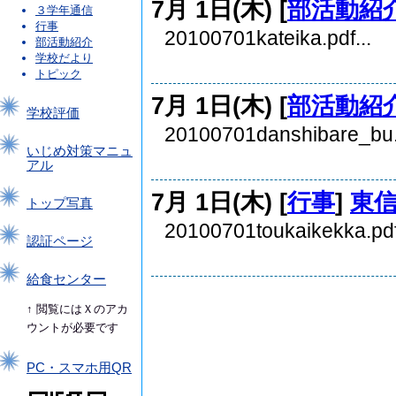
7月 1日(木) [
部活動紹
３学年通信
行事
20100701kateika.pdf...
部活動紹介
学校だより
トピック
7月 1日(木) [
部活動紹
学校評価
20100701danshibare_bu.p
いじめ対策マニュ
アル
7月 1日(木) [
行事
]
東
トップ写真
20100701toukaikekka.pdf
認証ページ
給食センター
↑ 閲覧にはＸのアカ
ウントが必要です
PC・スマホ用QR