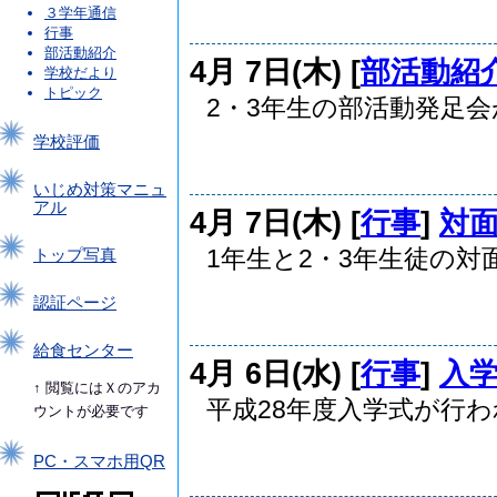
３学年通信
行事
部活動紹介
4月 7日(木) [
部活動紹
学校だより
トピック
2・3年生の部活動発足
.
学校評価
いじめ対策マニュ
アル
4月 7日(木) [
行事
]
対
1年生と2・3年生徒の
トップ写真
.
認証ページ
給食センター
4月 6日(水) [
行事
]
入
↑ 閲覧にはＸのアカ
平成28年度入学式が行
ウントが必要です
.
PC・スマホ用QR