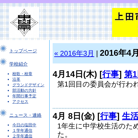
2016年4
トップページ
« 2016年3月
|
学校紹介
4月14日(木) [
行事
]
第
校歌・校章
沿革
第1回目の委員会が行わ
グランドデザイン
部活動の方針
.
年間行事予定
アクセス
4月 8日(金) [
行事
]
生
ニュース・連絡
1年生に中学校生活のた
今日の塩田中
１学年通信
た。 ..
２学年通信