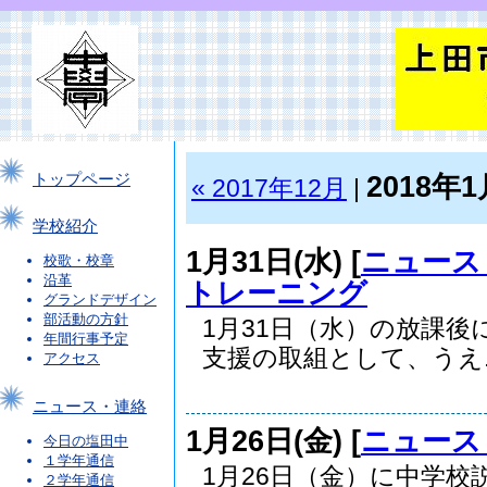
2018年1
トップページ
« 2017年12月
|
学校紹介
1月31日(水) [
ニュース
校歌・校章
沿革
トレーニング
グランドデザイン
部活動の方針
1月31日（水）の放課
年間行事予定
支援の取組として、うえ..
アクセス
ニュース・連絡
1月26日(金) [
ニュース
今日の塩田中
１学年通信
1月26日（金）に中学校
２学年通信