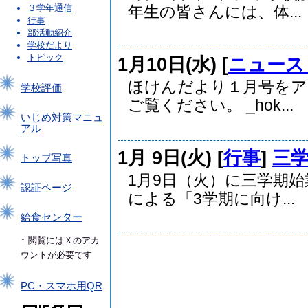
３学年通信
年生の皆さんには、体...
行事
部活動紹介
学校だより
トピック
1月10日(水) [
ニュース
ほけんだより１月号をア
学校評価
ご覧ください。 _hok...
いじめ対策マニュ
アル
1月 9日(火) [
行事
]
三
トップ写真
1月9日（火）に三学期始
認証ページ
による「3学期に向け...
給食センター
↑ 閲覧にはＸのアカ
ウントが必要です
PC・スマホ用QR