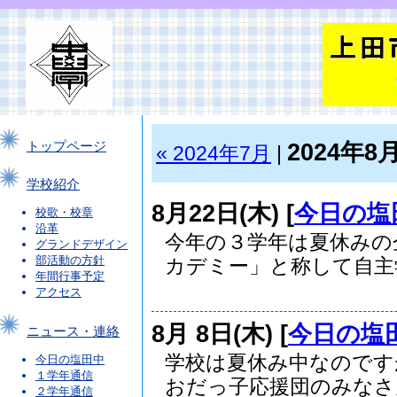
2024年8
トップページ
« 2024年7月
|
学校紹介
8月22日(木) [
今日の塩
校歌・校章
沿革
今年の３学年は夏休みの
グランドデザイン
部活動の方針
カデミー」と称して自主学.
年間行事予定
アクセス
8月 8日(木) [
今日の塩
ニュース・連絡
学校は夏休み中なのです
今日の塩田中
１学年通信
おだっ子応援団のみなさん.
２学年通信