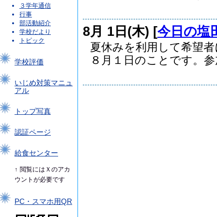
３学年通信
行事
部活動紹介
8月 1日(木) [
今日の塩
学校だより
トピック
夏休みを利用して希望者
８月１日のことです。参加.
学校評価
いじめ対策マニュ
アル
トップ写真
認証ページ
給食センター
↑ 閲覧にはＸのアカ
ウントが必要です
PC・スマホ用QR