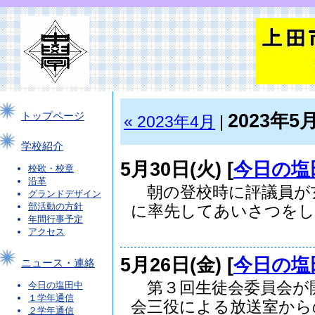
2023年5
トップページ
« 2023年4月
|
学校紹介
5月30日(火) [
今日の塩
校歌・校章
沿革
朝の登校時に評議員が
グランドデザイン
部活動の方針
に率先してあいさつをして
年間行事予定
アクセス
5月26日(金) [
今日の塩
ニュース・連絡
第３回生徒会委員会が
今日の塩田中
１学年通信
会三役による放送室からの.
２学年通信