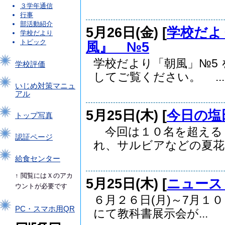
３学年通信
行事
部活動紹介
5月26日(金) [
学校だよ
学校だより
トピック
風』 №5
学校だより「朝風」№5
学校評価
してご覧ください。 ...
いじめ対策マニュ
アル
5月25日(木) [
今日の塩
トップ写真
今回は１０名を超える
認証ページ
れ、サルビアなどの夏花ポ
給食センター
↑ 閲覧にはＸのアカ
5月25日(木) [
ニュース
ウントが必要です
６月２６日(月)～7月１
PC・スマホ用QR
にて教科書展示会が...