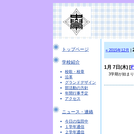
トップページ
« 2015年12月
|
学校紹介
1月 7日(木) [
校歌・校章
3学期が始まり
沿革
グランドデザイン
部活動の方針
年間行事予定
アクセス
ニュース・連絡
今日の塩田中
１学年通信
２学年通信