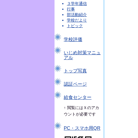
３学年通信
行事
部活動紹介
学校だより
トピック
学校評価
いじめ対策マニュ
アル
トップ写真
認証ページ
給食センター
↑ 閲覧にはＸのアカ
ウントが必要です
PC・スマホ用QR