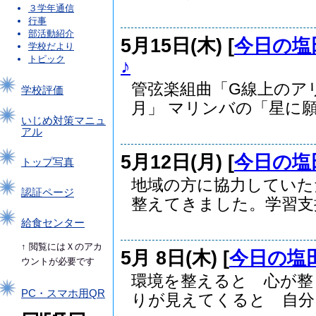
３学年通信
行事
部活動紹介
5月15日(木) [
今日の塩
学校だより
トピック
♪
管弦楽組曲「G線上のア
学校評価
月」 マリンバの「星に願.
いじめ対策マニュ
アル
5月12日(月) [
今日の塩
トップ写真
地域の方に協力していた
認証ページ
整えてきました。学習支援.
給食センター
↑ 閲覧にはＸのアカ
5月 8日(木) [
今日の塩
ウントが必要です
環境を整えると 心が整
PC・スマホ用QR
りが見えてくると 自分..