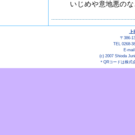
いじめや意地悪のな..
上
〒386-
TEL 0268-3
E-mai
(c) 2007 Shioda Juni
＊QRコードは株式