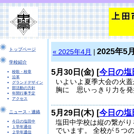
2025年5
トップページ
« 2025年4月
|
学校紹介
5月30日(金) [
今日の塩
校歌・校章
沿革
いよいよ夏季大会の火蓋
グランドデザイン
部活動の方針
胸に 思いっきり力を発揮.
年間行事予定
アクセス
5月29日(木) [
今日の塩
ニュース・連絡
塩田中学校は縦の繋がり
今日の塩田中
１学年通信
でいます。 全校が５つの.
２学年通信