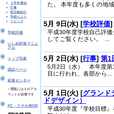
３学年通信
た。 本年度も多くの地域.
行事
部活動紹介
学校だより
トピック
5月 9日(水) [
学校評価
平成30年度学校自己評
学校評価
してご覧ください。 ...
いじめ対策マニュ
アル
5月 2日(水) [
行事
]
第
トップ写真
5月2日（水） 本年度第
認証ページ
目に行われ、各部から...
給食センター
↑ 閲覧にはＸのアカ
5月 1日(火) [
グランド
ウントが必要です
ドデザイン）
PC・スマホ用QR
平成30年度『学校目標