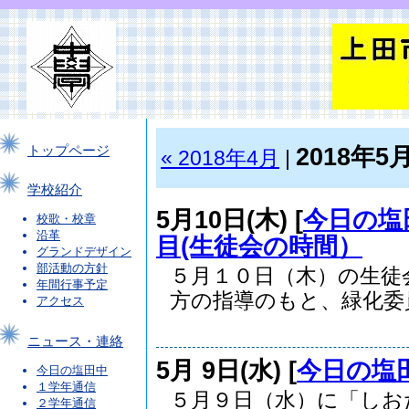
2018年5
トップページ
« 2018年4月
|
学校紹介
5月10日(木) [
今日の塩
校歌・校章
沿革
目(生徒会の時間）
グランドデザイン
部活動の方針
５月１０日（木）の生徒
年間行事予定
方の指導のもと、緑化委員.
アクセス
ニュース・連絡
5月 9日(水) [
今日の塩
今日の塩田中
１学年通信
５月９日（水）に「しお
２学年通信