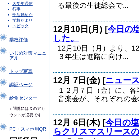
３学年通信
る最後の生徒総会で...
行事
部活動紹介
学校だより
トピック
12月10日(月) [
今日の
した。
学校評価
12月10日（月）より、
いじめ対策マニュ
３年生は進路に向け...
アル
トップ写真
12月 7日(金) [
ニュー
認証ページ
１２月７日（金）に、各
音楽会が、それぞれの会場.
給食センター
↑ 閲覧にはＸのアカ
ウントが必要です
12月 6日(木) [
今日の
らクリスマスリース
PC・スマホ用QR