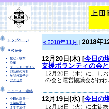
2018年1
トップページ
« 2018年11月
|
学校紹介
12月20日(木) [
今日の
校歌・校章
沿革
支援ボランティの会と
グランドデザイン
部活動の方針
12月20日（木）に、
年間行事予定
の会と運営協議会が行わ..
アクセス
ニュース・連絡
12月19日(水) [
今日の
今日の塩田中
１学年通信
12月18日（火）に生徒
２学年通信