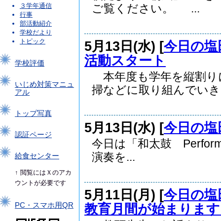
３学年通信
ご覧ください。 ...
行事
部活動紹介
学校だより
トピック
5月13日(水) [
今日の塩
活動スタート
学校評価
本年度も学年を縦割り
いじめ対策マニュ
掃などに取り組んでいきま
アル
トップ写真
5月13日(水) [
今日の塩
認証ページ
今日は「和太鼓 Perform
演奏を...
給食センター
↑ 閲覧にはＸのアカ
ウントが必要です
5月11日(月) [
今日の塩
教育月間が始まります
PC・スマホ用QR