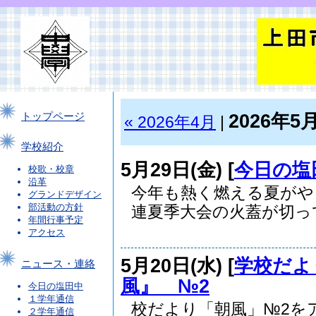
2026年5
トップページ
« 2026年4月
|
学校紹介
5月29日(金) [
今日の塩
校歌・校章
沿革
今年も熱く燃える夏がや
グランドデザイン
部活動の方針
連夏季大会の火蓋が切って.
年間行事予定
アクセス
5月20日(水) [
学校だよ
ニュース・連絡
風』 №2
今日の塩田中
１学年通信
校だより「朝風」№2を
２学年通信