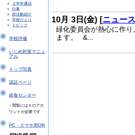
３学年通信
行事
部活動紹介
10月 3日(金) [
ニュー
学校だより
トピック
緑化委員会が熱心に作り
ます。 &...
学校評価
いじめ対策マニュ
アル
トップ写真
認証ページ
給食センター
↑ 閲覧にはＸのアカ
ウントが必要です
PC・スマホ用QR