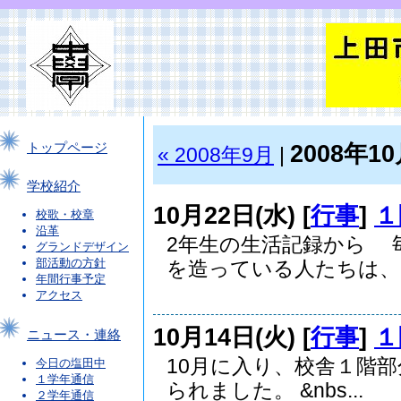
2008年1
トップページ
« 2008年9月
|
学校紹介
10月22日(水) [
行事
]
１
校歌・校章
沿革
2年生の生活記録から 
グランドデザイン
部活動の方針
を造っている人たちは、..
年間行事予定
アクセス
10月14日(火) [
行事
]
１
ニュース・連絡
10月に入り、校舎１階
今日の塩田中
１学年通信
られました。 &nbs...
２学年通信