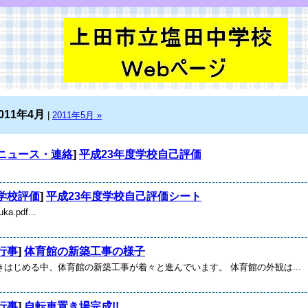
011年4月
|
2011年5月 »
ニュース・連絡
]
平成23年度学校自己評価
学校評価
]
平成23年度学校自己評価シート
ka.pdf...
行事
]
体育館の新築工事の様子
きはじめる中、体育館の新築工事が着々と進んでいます。 体育館の外観は...
行事
]
自転車置き場完成!!