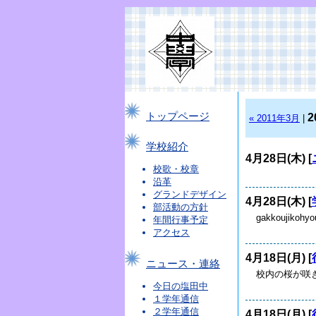
トップページ
2
« 2011年3月
|
学校紹介
4月28日(木) [
校歌・校章
沿革
グランドデザイン
4月28日(木) [
部活動の方針
gakkoujikohyou
年間行事予定
アクセス
4月18日(月) [
ニュース・連絡
校内の桜が咲
今日の塩田中
１学年通信
２学年通信
4月18日(月) [