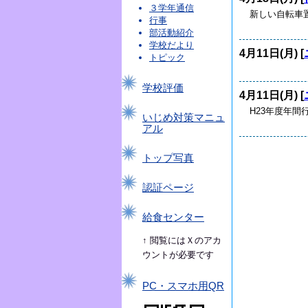
３学年通信
新しい自転車
行事
部活動紹介
学校だより
4月11日(月) [
トピック
学校評価
4月11日(月) [
H23年度年間行事
いじめ対策マニュ
アル
トップ写真
認証ページ
給食センター
↑ 閲覧にはＸのアカ
ウントが必要です
PC・スマホ用QR