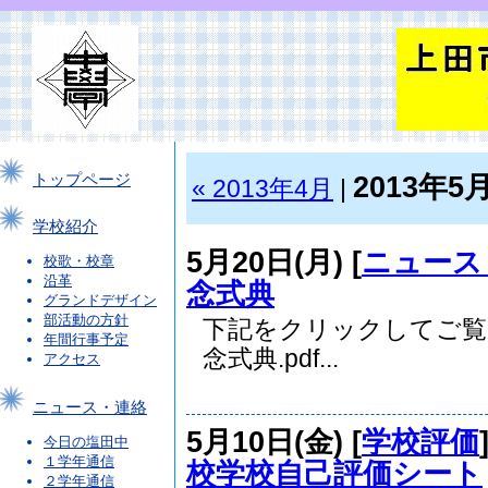
2013年5
トップページ
« 2013年4月
|
学校紹介
5月20日(月) [
ニュース
校歌・校章
沿革
念式典
グランドデザイン
部活動の方針
下記をクリックしてご覧
年間行事予定
念式典.pdf...
アクセス
ニュース・連絡
5月10日(金) [
学校評価
今日の塩田中
１学年通信
校学校自己評価シート
２学年通信