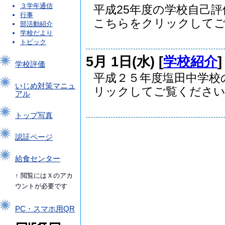
３学年通信
平成25年度の学校自己
行事
こちらをクリックしてご..
部活動紹介
学校だより
トピック
5月 1日(水) [
学校紹介
学校評価
平成２５年度塩田中学校
いじめ対策マニュ
リックしてご覧ください。
アル
トップ写真
認証ページ
給食センター
↑ 閲覧にはＸのアカ
ウントが必要です
PC・スマホ用QR