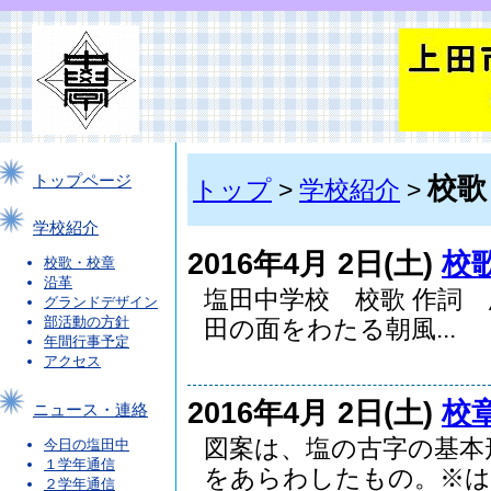
校歌
トップページ
トップ
>
学校紹介
>
学校紹介
2016年4月 2日(土)
校
校歌・校章
沿革
塩田中学校 校歌 作詞
グランドデザイン
部活動の方針
田の面をわたる朝風...
年間行事予定
アクセス
2016年4月 2日(土)
校
ニュース・連絡
図案は、塩の古字の基本
今日の塩田中
１学年通信
をあらわしたもの。※は..
２学年通信