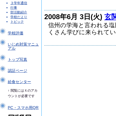
３学年通信
行事
部活動紹介
2008年6月 3日(火)
玄
学校だより
トピック
信州の学海と言われる塩
くさん学びに来られていま
学校評価
いじめ対策マニュ
アル
トップ写真
認証ページ
給食センター
↑ 閲覧にはＸのアカ
ウントが必要です
PC・スマホ用QR