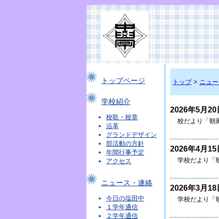
トップページ
トップ
>
ニュー
学校紹介
2026年5月20
校歌・校章
校だより「朝
沿革
グランドデザイン
部活動の方針
2026年4月15
年間行事予定
学校だより「朝
アクセス
ニュース・連絡
2026年3月18
今日の塩田中
学校だより「朝
１学年通信
２学年通信