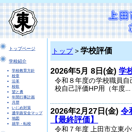
学校評価
トップページ
トップ
>
学校紹介
2026年5月 8日(金)
学
学校教育方針
校章
令和８年度の学校職員自
沿革
校歌
校自己評価HP用（年度...
望と勇
年間行事計画
月歴
いじめ対策
2026年2月27日(金)
令
通学路安全マップ
【最終評価】
地図
就学・転校
令和７年度 上田市立東