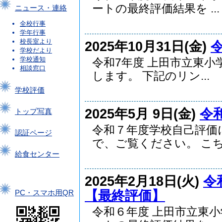
ートの最終評価結果を ...
ニュース・連絡
全校行事
学年行事
校長室より
2025年10月31日(金)
学校だより
学校通知
令和7年度 上田市立東
相談窓口
します。 下記のリン...
学校評価
2025年5月 9日(金)
令
トップ写真
令和７年度学校自己評価
認証ページ
で、ご覧ください。 こち.
給食センター
2025年2月18日(火)
令
【最終評価】
PC・スマホ用QR
令和６年度 上田市立東