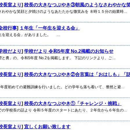
校長室より
]
校長の大きなつぶやき③朝風のようなさわやかな
さわやかな笑顔と夕焼けのようなあたたかな微笑みを ８時１５分の始業時...
全校行事
]
１年生「一年生を迎える会」
生を迎える会」がありました。 ...
学校だより
]
学校だより 令和5年度 No.2掲載のお知らせ
と勇」の、令和5年度 No.2を掲載します。 下記のリンクより、ご...
校長室より
]
校長の大きなつぶやき②合言葉は「おはしも」「
今年度初めての避難訓練を行いました。どの学年も落ち着いて、整然と避...
校長室より
]
校長の大きなつぶやき①「チャレンジ・挑戦」
での学校長の話より 令和５年度のスタートにあたり、２年生から６年生の...
校長室より
]
宜しくお願い致します