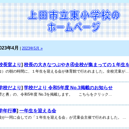
023年4月
|
2023年5月 »
校長室より
]
校長の大きなつぶやき④全校が集まっての１年生
金）の朝の時間に、１年生を迎える会が体育館で行われました。全校児童が...
学校だより
]
学校だより 令和5年度 No.3掲載のお知らせ
と勇」の、令和5年度 No.3を掲載します。 こちらをクリック...
学年行事
]
一年生を迎える会
校が一同に会しての「１年生を迎える会」が児童会主催で行われました。 ...