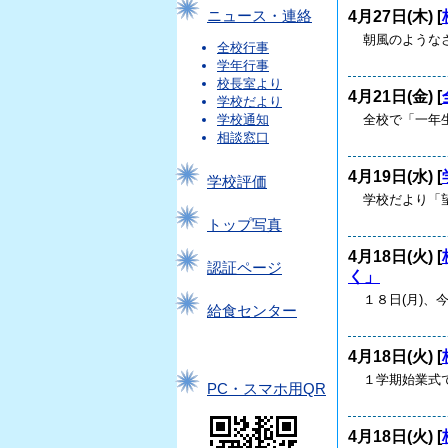
4月27日(木) [
ニュース・連絡
朝風のような
全校行事
学年行事
校長室より
4月21日(金) [
学校だより
全校で「一年
学校通知
相談窓口
4月19日(水) [
学校評価
学校だより「望
トップ写真
4月18日(火) [
認証ページ
く」
１８日(月)、
給食センター
4月18日(火) [
１学期始業式
PC・スマホ用QR
4月18日(火) [