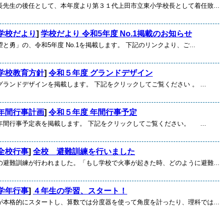
長先生の後任として、本年度より第３１代上田市立東小学校長として着任致...
学校だより
]
学校だより 令和5年度 No.1掲載のお知らせ
と勇」の、令和5年度 No.1を掲載します。 下記のリンクより、ご...
学校教育方針
]
令和５年度 グランドデザイン
ランドデザインを掲載します。 下記をクリックしてご覧ください 。 ...
年間行事計画
]
令和５年度 年間行事予定
年間行事予定表を掲載します。 下記をクリックしてご覧ください。 ...
全校行事
]
全校 避難訓練を行いました
の避難訓練が行われました。「もし学校で火事が起きた時、どのように避難...
学年行事
]
４年生の学習、スタート！
が本格的にスタートし、算数では分度器を使って角度を計ったり、理科では...