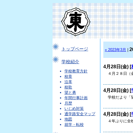
トップページ
2
« 2023年3月
|
学校紹介
4月28日(金) [
学校教育方針
４月２８日（
校章
沿革
校歌
4月28日(金) [
望と勇
学校だより「望
年間行事計画
月歴
いじめ対策
4月28日(金) [
通学路安全マップ
地図
４年ぶりに全
就学・転校