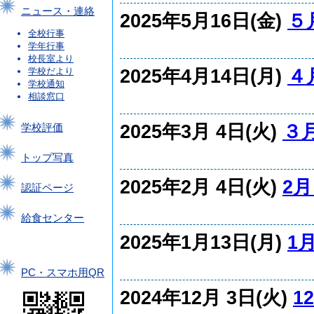
ニュース・連絡
2025年5月16日(金)
５
全校行事
学年行事
校長室より
2025年4月14日(月)
４
学校だより
学校通知
相談窓口
2025年3月 4日(火)
３
学校評価
トップ写真
2025年2月 4日(火)
2月
認証ページ
給食センター
2025年1月13日(月)
1
PC・スマホ用QR
2024年12月 3日(火)
1