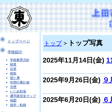
トップ写真
トップページ
トップ
>
学校紹介
2025年11月14日(金)
1
学校教育方針
校章
沿革
校歌
2025年9月26日(金)
９
望と勇
年間行事計画
月歴
いじめ対策
通学路安全マップ
2025年6月20日(金)
６
地図
就学・転校