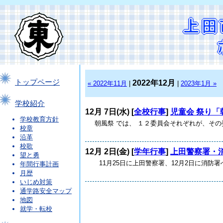
トップページ
2022年12月
« 2022年11月
|
|
2023年1月 »
学校紹介
12月 7日(水) [
全校行事
]
児童会 祭り「
学校教育方針
朝風祭 では、 １２委員会それぞれが、その
校章
沿革
校歌
12月 2日(金) [
学年行事
]
上田警察署・
望と勇
11月25日に上田警察署、12月2日に消防署
年間行事計画
月歴
いじめ対策
通学路安全マップ
地図
就学・転校