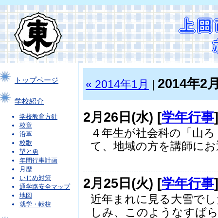
2014年2
トップページ
« 2014年1月
|
学校紹介
2月26日(水) [
学年行事
学校教育方針
校章
４年生が社会科の「山ろ
沿革
校歌
て、地域の方を講師にお迎.
望と勇
年間行事計画
月歴
いじめ対策
2月25日(火) [
学年行事
通学路安全マップ
地図
近年まれに見る大雪でし
就学・転校
しみ、このようなすばらし