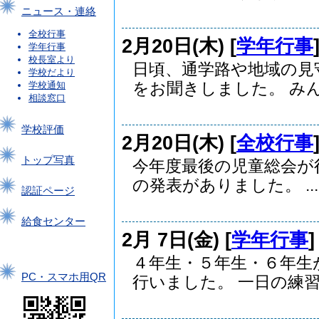
ニュース・連絡
全校行事
2月20日(木) [
学年行事
学年行事
校長室より
日頃、通学路や地域の見
学校だより
をお聞きしました。 みん.
学校通知
相談窓口
学校評価
2月20日(木) [
全校行事
トップ写真
今年度最後の児童総会が
の発表がありました。 ...
認証ページ
給食センター
2月 7日(金) [
学年行事
４年生・５年生・６年生
PC・スマホ用QR
行いました。 一日の練習.