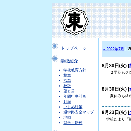
トップページ
2
« 2022年7月
|
学校紹介
8月30日(火) [
学校教育方針
２学期もクロ
校章
沿革
校歌
8月30日(火) [
望と勇
夏休みも終わ
年間行事計画
月歴
いじめ対策
8月23日(火) [
通学路安全マップ
地図
学校だより「望
就学・転校