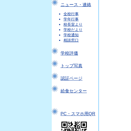
ニュース・連絡
全校行事
学年行事
校長室より
学校だより
学校通知
相談窓口
学校評価
トップ写真
認証ページ
給食センター
PC・スマホ用QR