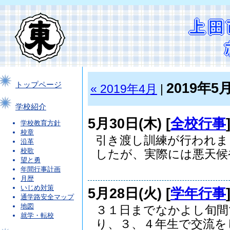
2019年5
トップページ
« 2019年4月
|
学校紹介
5月30日(木) [
全校行事
学校教育方針
校章
引き渡し訓練が行われま
沿革
校歌
したが、実際には悪天候や.
望と勇
年間行事計画
月歴
いじめ対策
5月28日(火) [
学年行事
通学路安全マップ
地図
３１日までなかよし旬間
就学・転校
り、３、４年生で交流をし.