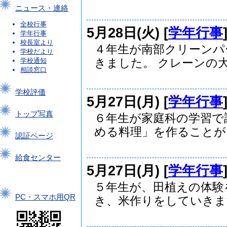
ニュース・連絡
全校行事
5月28日(火) [
学年行事
学年行事
校長室より
４年生が南部クリーンパ
学校だより
きました。 クレーンの大.
学校通知
相談窓口
学校評価
5月27日(月) [
学年行事
トップ写真
６年生が家庭科の学習で
める料理」を作ることが..
認証ページ
給食センター
5月27日(月) [
学年行事
５年生が、田植えの体験
PC・スマホ用QR
き、米作りをしていきます