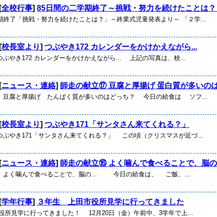
[
全校行事
]
85日間の二学期終了～挑戦・努力を続けたことは？
期終了「挑戦・努力を続けたことは？」～終業式児童発表より～ 「２学...
[
校長室より
]
つぶやき172 カレンダーをかけかえながら...
ぶやき172 カレンダーをかけかえながら... 上記の写真は、校...
[
ニュース・連絡
]
師走の献立⑰ 豆腐と厚揚げ 蛋白質が多いのは.
 豆腐と厚揚げ たんぱく質が多いのはどっち？ 今日の給食は ソフ...
[
校長室より
]
つぶやき171「サンタさん来てくれる？」
ぶやき171「サンタさん来てくれる？」 この頃（クリスマスが近づ...
[
ニュース・連絡
]
師走の献立⑯ よく噛んで食べることで、脳の..
 よく噛んで食べることで、脳の... 今日の給食は、 ご飯、...
[
学年行事
]
３年生 上田市役所見学に行ってきました
役所見学に行ってきました！ 12月20日（金）午前中、3学年で上...