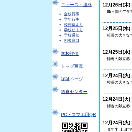
12月26日(木) 
ニュース・連絡
85日間の二学
全校行事
学年行事
校長室より
12月25日(水) 
学校だより
校長の大きなつ
学校通知
相談窓口
12月25日(水) 
学校評価
師走の献立⑰
トップ写真
12月24日(火) 
認証ページ
校長の大きなつ
給食センター
12月24日(火) 
師走の献立⑯
PC・スマホ用QR
12月24日(火) 
３年生 上田市