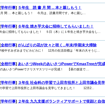
[
学年行事
]
５年生 読 書 月 間 ... 本と親しもう！
 月 間 ... 本と親しもう！ 今月は、読書月間です。本に親し...
[
学年行事
]
６年生 焼き芋大会に招待してもらいました！
芋大会に招待してもらいました！ ５日（木）に１年生と焼き芋大会をし...
[
全校行事
]
がんばりの花が次々と咲く...年末/学期末大掃除
学校中すみずみまでピカピカに！ 12月の生活目標は「年末の大そうじ...
[
全校行事
]
あいさつWeekのあいさつPowerでXmasTreeが完
kのあいさつPowerでクリスマスツリーが完成！ 【昼の放送で....
[
学年行事
]
３年生 社会科の学習で上田市役所と上田市議会見学
科の学習で上田市役所と上田市議会を見学してきました！ 12月2...
[
学年行事
]
２年生 九九支援ボランティアサポートで笑顔と自