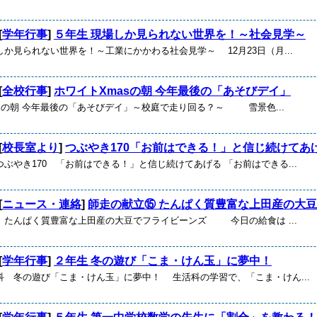
[
学年行事
]
５年生 現場しか見られない世界を！～社会見学～
か見られない世界を！～工業にかかわる社会見学～ 12月23日（月...
[
全校行事
]
ホワイトXmasの朝 今年最後の「あそびデイ」
asの朝 今年最後の「あそびデイ」～校庭で走り回る？～ 雪景色...
[
校長室より
]
つぶやき170「お前はできる！」と信じ続けてあ
ぶやき170 「お前はできる！」と信じ続けてあげる 「お前はできる...
[
ニュース・連絡
]
師走の献立⑮ たんぱく質豊富な上田産の大豆で.
 たんぱく質豊富な上田産の大豆でフライビーンズ 今日の給食は ...
[
学年行事
]
２年生 冬の遊び「こま・けん玉」に夢中！
科 冬の遊び「こま・けん玉」に夢中！ 生活科の学習で、「こま・けん...