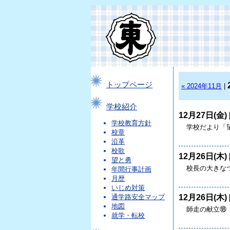
トップページ
« 2024年11月
|
学校紹介
12月27日(金) 
学校教育方針
学校だより「望
校章
沿革
校歌
12月26日(木) 
望と勇
校長の大きなつ
年間行事計画
月歴
いじめ対策
12月26日(木) 
通学路安全マップ
地図
師走の献立⑱
就学・転校