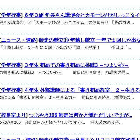
[
学年行事
]
６年３組 角谷さん講演会とカモーンひがしっこタ
谷さん講演会」と「カモーンひがしっこタイム」のお知らせ 【昼の放送...
[
ニュース・連絡
]
師走の献立⑪ 年越し献立 一年で１回しか出ない
 「年越し献立」で一年に１回しか出ない「鰤」が登場！ 今日は「...
[
学年行事
]
３年生 初めての書き初めに挑戦3 ～つよい心～
ての書き初めに挑戦3 ～つよい心～ 前日に引き続き、放課後の児...
[
学年行事
]
４年生 外部講師による「書き初め教室」２～生き
講師による「書き初め教室」２～生きる力～ 前日に引き続き、放課後の...
[
校長室より
]
つぶやき165 師走は何かと慌ただしいですが...
ぶやき165 師走は何かと慌ただしいですが... 詩人茨木のり子...