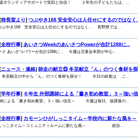
支援ボランティアサポートで笑顔と自信！ ２年生の子どもたちは、...
[
校長室より
]
つぶやき168 安全安心は人任せにするのではなく..
ぶやき168 安全安心は人任せにするのではなく... 長野県では...
[
全校行事
]
あいさつWeekのあいさつPowerが合計1288に...
ク あいさつパワーが合計1288に... 今週は児童会本部が中心...
[
ニュース・連絡
]
師走の献立⑬ 冬至献立「ん」のつく食材を
 冬至献立の中から「ん」のつく食材を探せ！ 今日の給食は ご...
[
学年行事
]
６年生 外部講師による「書き初め教室」３～強い
講師による「書き初め教室」３～強い信念～ 今週は毎日、放課後の...
[
全校行事
]
カモーンひがしっこタイム～学校内に新たな風を～
がしっこタイム～コミュニティルームに新たな風～ 総合...