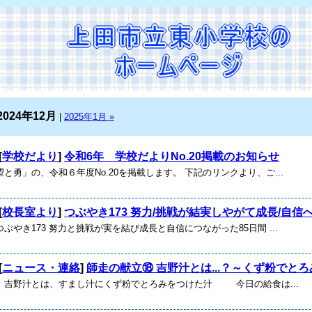
2024年12月
|
2025年1月 »
[
学校だより
]
令和6年 学校だよりNo.20掲載のお知らせ
と勇」の、令和６年度No.20を掲載します。 下記のリンクより、ご...
[
校長室より
]
つぶやき173 努力/挑戦が結実しやがて成長/自信へ.
ぶやき173 努力と挑戦が実を結び成長と自信につながった85日間 ...
[
ニュース・連絡
]
師走の献立⑱ 吉野汁とは...？～くず粉でとろ
 吉野汁とは、すまし汁にくず粉でとろみをつけた汁 今日の給食は...