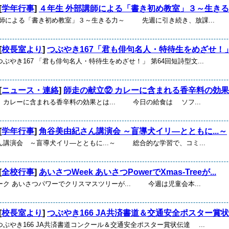
[
学年行事
]
４年生 外部講師による「書き初め教室」３～生き
講師による「書き初め教室」３～生きる力～ 先週に引き続き、放課...
[
校長室より
]
つぶやき167「君も俳句名人・特待生をめざせ！
ぶやき167 「君も俳句名人・特待生をめざせ！」 第64回短詩型文...
[
ニュース・連絡
]
師走の献立⑫ カレーに含まれる香辛料の効果は.
 カレーに含まれる香辛料の効果とは... 今日の給食は ソフ...
[
学年行事
]
角谷美由紀さん講演会 ～盲導犬イリ―とともに...～
ん講演会 ～盲導犬イリ―とともに...～ 総合的な学習で、コミ...
[
全校行事
]
あいさつWeek あいさつPowerでXmas-Treeが...
ク あいさつパワーでクリスマスツリーが... 今週は児童会本...
[
校長室より
]
つぶやき166 JA共済書道＆交通安全ポスター賞
ぶやき166 JA共済書道コンクール＆交通安全ポスター賞状伝達 ...